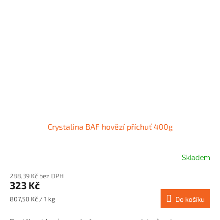
Crystalina BAF hovězí příchuť 400g
Skladem
288,39 Kč bez DPH
323 Kč
Měrná
807,50 Kč / 1 kg
Do košíku
cena: