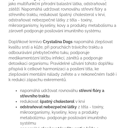
jako multifunkční přírodní balastní látka, odstraňovač
zátěží. Napomáhá udržovat rovnováhu střevní flóry a
střevního traktu, redukovat špatný cholesterol v krvi,
odstraňovat nebezpečné látky z těla - toxiny,
mikroorganismy, kyseliny, kovy a produkty metabolismu a
zároveň podporuje posilování imunitního systému.
Doplňkové krmivo
Crystalina Dogs
napomáhá zlepšovat
kvalitu srsti a kůže, při poruchách trávicího traktu a
odbourávání přebytečného tuku, podporuje
medikamentózní léčbu infekcí, zánětů a podporuje
detoxikaci organismu. Pravidelné užívání tohoto doplňku
přispívá k celkové harmonizaci a posílení těla, ke
zlepšování mentální nálady zvířete a v nekonečném řadě i
k redukci zápachu exkrementů.
napomáhá udržovat rovnováhu
střevní flóry a
střevního traktu
redukovat
špatný cholesterol
v krvi
odstraňovat nebezpečné látky
z těla - toxiny,
mikroorganismy, kyseliny, kovy a produkty
metabolizmu- podporuje posilování imunitního
systému