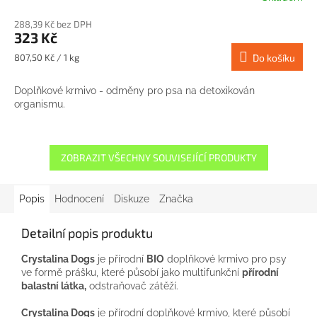
288,39 Kč bez DPH
323 Kč
Měrná
807,50 Kč / 1 kg
Do košíku
cena:
Doplňkové krmivo - odměny pro psa na detoxikován
organismu.
ZOBRAZIT VŠECHNY SOUVISEJÍCÍ PRODUKTY
Popis
Hodnocení
Diskuze
Značka
Detailní popis produktu
Crystalina Dogs
je přírodní
BIO
doplňkové krmivo pro psy
ve formě prášku, které působí jako multifunkční
přírodní
balastní látka,
odstraňovač zátěží.
Crystalina Dogs
je přírodní doplňkové krmivo, které působí