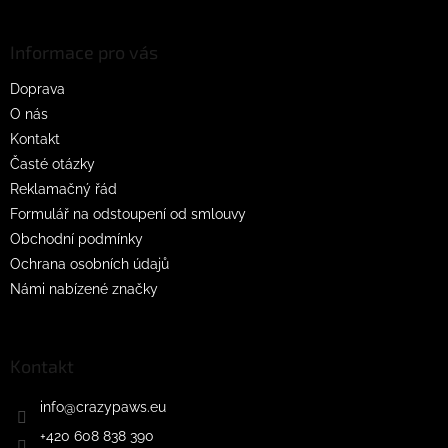
á
p
a
Informace pro vás
t
Doprava
í
O nás
Kontakt
Časté otázky
Reklamačný řád
Formulář na odstoupení od smlouvy
Obchodní podmínky
Ochrana osobních údajů
Námi nabízené značky
Kontakt
info
@
crazypaws.eu
+420 608 838 390