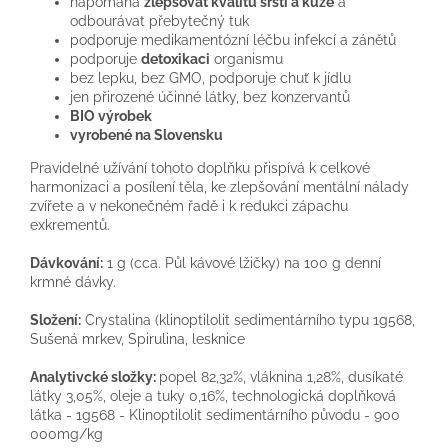
napomáhá
zlepšovat kvalitu srsti a kůže
a
odbourávat přebytečný tuk
podporuje medikamentózní léčbu infekcí a zánětů
podporuje
detoxikaci
organismu
b
ez lepku, bez GMO, podporuje chuť k jídlu
jen přirozené účinné látky, bez konzervantů
BIO výrobek
vyrobené na Slovensku
Pravidelné užívání tohoto doplňku přispívá k celkové
harmonizaci a posílení těla, ke zlepšování mentální nálady
zvířete a v nekonečném řadě i k redukci zápachu
exkrementů.
Dávkování:
1 g (cca. Půl kávové lžičky) na 100 g denní
krmné dávky.
Složení:
Crystalina (klinoptilolit sedimentárního typu 1g568,
Sušená mrkev, Spirulina, lesknice
Analytivcké složky:
popel 82,32%, vláknina 1,28%, dusíkaté
látky 3,05%, oleje a tuky 0,16%, technologická doplňková
látka - 1g568 - Klinoptilolit sedimentárního původu - 900
000mg/kg