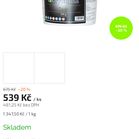
675 Kč
–20 %
675 Kč
–20 %
539 Kč
/ ks
481,25 Kč bez DPH
Měrná
1 347,50 Kč / 1 kg
cena:
Skladem