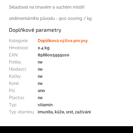
Skladovat na tmavém a suchém místě!
sedimentárního původu
-
900
000mg
/
kg
Doplňkové parametry
Kategorie
:
Doplňková výživa pro psy
Hmotnost
:
0.4 kg
EAN
:
8588005959100
Fretka
:
ne
Hlodavci
:
ne
Kočky
:
ne
Koně
:
ne
Psi
:
ano
Ptactvo
:
ne
Typ
:
vitamín
Typ vitamínu
:
imunita, kůže, srst, zažívání
Z