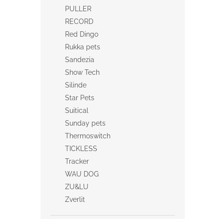
PULLER
RECORD
Red Dingo
Rukka pets
Sandezia
Show Tech
Silinde
Star Pets
Suitical
Sunday pets
Thermoswitch
TICKLESS
Tracker
WAU DOG
ZU&LU
Zverlit