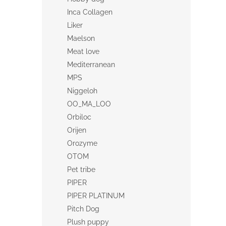
Inca Collagen
Liker
Maelson
Meat love
Mediterranean
MPS
Niggeloh
OO_MA_LOO
Orbiloc
Orijen
Orozyme
OTOM
Pet tribe
PIPER
PIPER PLATINUM
Pitch Dog
Plush puppy