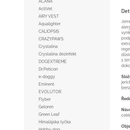
ACANA
ActiVet
Det
AIRY VEST
Jem
Aqualighter
aler
CALIOPSIS
vyni
podp
CRAZYPAWS
extr
Crystalina
rege
Crystalina dezinfekt
důsl
s tí
DOGEXTREME
doko
Dr.Peticon
Slož
e-doggy
jeri
Eminent
benz
EVOLUTOR
Ředě
Flyber
Geloren
Návo
Green Leaf
celé
Himalájska tyčka
Obj
Hobby dog