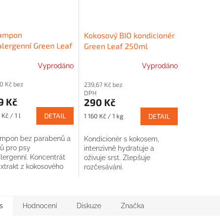
šampon
Kokosový BIO kondicionér
lergenní Green Leaf
Green Leaf 250ml
ů
Vyprodáno
Vyprodáno
60 Kč bez
239,67 Kč bez
DPH
9 Kč
290 Kč
Měrná
Kč / 1 l
DETAIL
1 160 Kč / 1 kg
DETAIL
cena:
ampon bez parabenů a
Kondicionér s kokosem,
nů pro psy
intenzivně hydratuje a
lergenní. Koncentrát
oživuje srst. Zlepšuje
Extrakt z kokosového
rozčesávání.
u.
s
Hodnocení
Diskuze
Značka