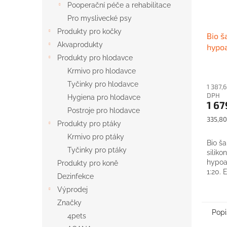
Pooperační péče a rehabilitace
Pro myslivecké psy
Produkty pro kočky
Bio 
Akvaprodukty
hypoa
5 litr
Produkty pro hlodavce
Krmivo pro hlodavce
Tyčinky pro hlodavce
1 387,
DPH
Hygiena pro hlodavce
1 67
Postroje pro hlodavce
Měrná
335,80 
Produkty pro ptáky
cena:
Krmivo pro ptáky
Bio š
Tyčinky pro ptáky
siliko
hypoa
Produkty pro koně
1:20. 
Dezinfekce
ořech
Výprodej
Značky
Popi
4pets