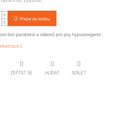
doručit do:
13.8.2026
Přidat do košíku
pon
bez
parabenů
a
silikonů
pro psy
hypoalergenní.
 informace
ZEPTAT SE
HLÍDAT
SDÍLET