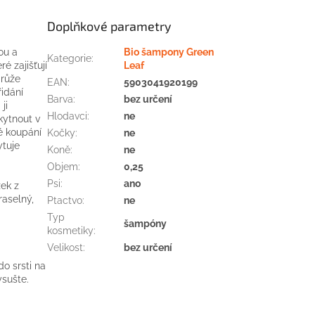
Doplňkové parametry
ou a
Bio šampony Green
Kategorie
:
é zajišťují
Leaf
 růže
EAN
:
5903041920199
idání
Barva
:
bez určení
ji
Hlodavci
:
ne
kytnout v
é koupání
Kočky
:
ne
ytuje
Koně
:
ne
Objem
:
0,25
Psi
:
ano
žek z
raselný,
Ptactvo
:
ne
Typ
šampóny
kosmetiky
:
Velikost
:
bez určení
o srsti na
ysušte.