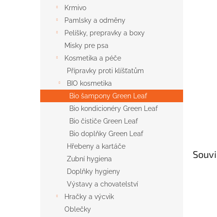
n
Krmivo
e
Pamlsky a odměny
l
Pelíšky, prepravky a boxy
Misky pre psa
Kosmetika a péče
Přípravky proti klíšťatům
BIO kosmetika
Bio šampony Green Leaf
Bio kondicionéry Green Leaf
Bio čističe Green Leaf
Bio doplňky Green Leaf
Hřebeny a kartáče
Souvi
Zubní hygiena
Doplňky hygieny
Výstavy a chovatelství
Hračky a výcvik
Oblečky