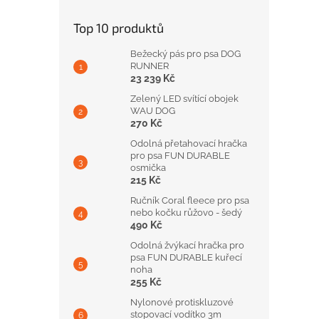
Top 10 produktů
Bežecký pás pro psa DOG
RUNNER
23 239 Kč
Zelený LED svítící obojek
WAU DOG
270 Kč
Odolná přetahovací hračka
pro psa FUN DURABLE
osmička
215 Kč
Ručník Coral fleece pro psa
nebo kočku růžovo - šedý
490 Kč
Odolná žvýkací hračka pro
psa FUN DURABLE kuřecí
noha
255 Kč
Nylonové protiskluzové
stopovací vodítko 3m