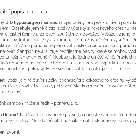
ailní popis produktu
ný
BIO hypoalergenní šampon
doporučený pro psy s citlivou pokožk
giemi. Obsahuje jemné čistící složky výtažky z kokosového ořechu, kter
kající čistící účinky a zároveň jsou šetrné k pokožce. Výtažek z jericho
oruje hydrataci pokožky a zabraňuje jejímu zbytečnému vysušení. Př
aktu z listů Aloe pomáhá regenerovat poškozenou pokožku a pomáhá 
nerovat. Šampon neutralizuje nepříjemné pachy, které se mohou vys
edku kožních onemocnění. Neobsahuje žádné umělé vůně. Pravideln
mto šamponem nechává srst čistou, lesklou, zdravě vypadající a posk
nalou vlhkost pokožky. Může se používat tak často, jak je to nutné.
ení:
voda, jemné čistící složky pocházející z kokosového ořechu, výta
cho růže, extrakt z listů aloe, potravinářské konzervační látky (sorbát d
oát sodný).
ní:
šampon můžete ředit v poměru 1: 5.
d k použití:
důkladně navlhčete psí srst a naneste šampon. Vetřete d
m povrchu těla. Nechte působit několik minut. Důkladně vymyjte a v
em:
250ml.