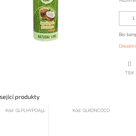
Můžeme 
Bio
šam
Detailní
TISK
sející produkty
Kód:
GLPLHYPOA5L
Kód:
GLKONCOCO