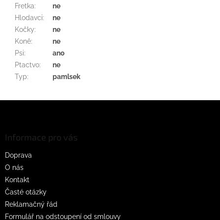
Fretka
:
ne
Hlodavci
:
ne
Kočky
:
ne
Koně
:
ne
Psi
:
ano
Ptactvo
:
ne
Typ
:
pamlsek
Z
á
p
a
Informace pro vás
t
Doprava
í
O nás
Kontakt
Časté otázky
Reklamačný řád
Formulář na odstoupení od smlouvy