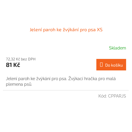
Jelení paroh ke žvýkání pro psa XS
Skladem
72,32 Kč bez DPH
81 Kč
Do košíku
Jelení paroh ke žvýkání pro psa. Žvýkací hračka pro malá
plemena psů.
Kód:
CPPARJS