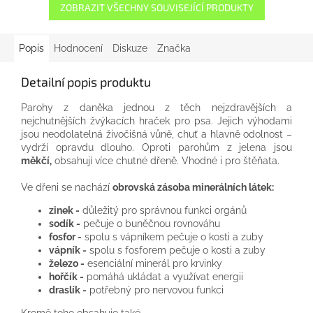
ZOBRAZIT VŠECHNY SOUVISEJÍCÍ PRODUKTY
Popis
Hodnocení
Diskuze
Značka
Detailní popis produktu
Parohy z daněka jednou z těch nejzdravějších a
nejchutnějších žvýkacích hraček pro psa. Jejich výhodami
jsou neodolatelná živočišná vůně, chuť a hlavně odolnost –
vydrží opravdu dlouho. Oproti parohům z jelena jsou
měkčí,
obsahují více chutné dřeně. Vhodné i pro štěňata.
Ve dřeni se nachází
obrovská zásoba minerálních látek:
zinek -
důležitý pro správnou funkci orgánů
sodík -
pečuje o buněčnou rovnováhu
fosfor -
spolu s vápníkem pečuje o kosti a zuby
vápník -
spolu s fosforem pečuje o kosti a zuby
železo -
esenciální minerál pro krvinky
hořčík -
pomáhá ukládat a využívat energii
draslík -
potřebný pro nervovou funkci
Kromě toho obsahuje také