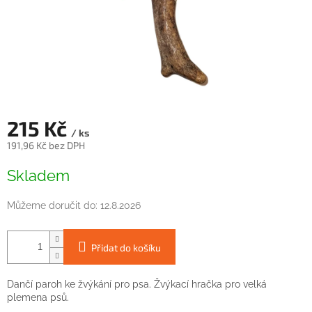
215 Kč
/ ks
191,96 Kč bez DPH
Měrná
Skladem
cena:
Můžeme doručit do:
12.8.2026
Přidat do košíku
Dančí paroh ke žvýkání pro psa. Žvýkací hračka pro velká
plemena psů.