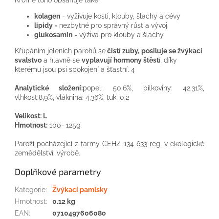
kolagen
- vyživuje kosti, klouby, šlachy a cévy
lipidy -
nezbytné pro správný růst a vývoj
glukosamin
- výživa pro klouby a šlachy
Křupáním jeleních parohů se
čistí zuby,
posiluje se žvýkací
svalstvo
a hlavně se
vyplavují hormony štěst
í, díky
kterému jsou psi spokojení a šťastní. 4
Analytické složení:
popel: 50,6%, bílkoviny: 42,31%,
vlhkost:8,9%, vláknina: 4,36%, tuk: 0,2
Velikost: L
Hmotnost:
100- 125g
Paroží pocházející z farmy CEHZ 134 633 reg. v ekologické
zemědělství. výrobě.
Doplňkové parametry
Kategorie
:
Žvýkací pamlsky
Hmotnost
:
0.12 kg
EAN
:
0710497606080