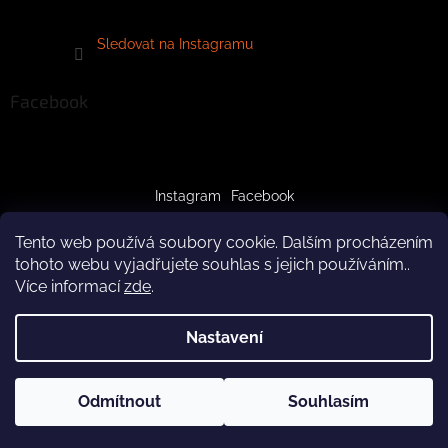
Sledovat na Instagramu
Facebook
Instagram
Facebook
Tento web používá soubory cookie. Dalším procházením
tohoto webu vyjadřujete souhlas s jejich používáním..
Více informací
zde
.
Vytvořil Shoptet
Nastavení
Copyright 2026
crazypaws.cz
. Všechna práva vyhrazena.
Z důvodu čerpání dovolené budeme produkty doručovat až po
Odmítnout
Souhlasím
Upravit nastavení cookies
3.8.2026. Za pochopení předem děkujeme! Tým Crazy Paws