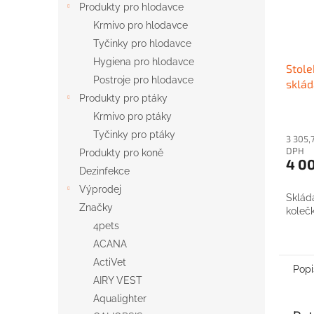
Produkty pro hlodavce
Krmivo pro hlodavce
Tyčinky pro hlodavce
Hygiena pro hlodavce
Stole
Postroje pro hlodavce
sklád
Produkty pro ptáky
Krmivo pro ptáky
Tyčinky pro ptáky
3 305,
DPH
Produkty pro koně
4 0
Dezinfekce
Výprodej
Skláda
Značky
koleč
4pets
ACANA
ActiVet
Popi
AIRY VEST
Aqualighter