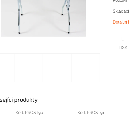
Položka
Skládací
Detailní
TISK
sející produkty
Kód:
PROST90
Kód:
PROST91