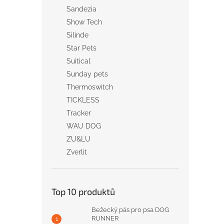
Sandezia
Show Tech
Silinde
Star Pets
Suitical
Sunday pets
Thermoswitch
TICKLESS
Tracker
WAU DOG
ZU&LU
Zverlit
Top 10 produktů
Bežecký pás pro psa DOG
RUNNER