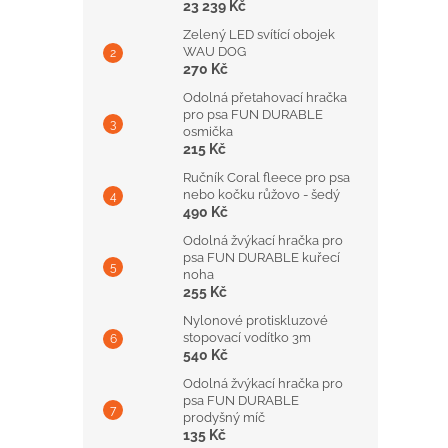
23 239 Kč
Zelený LED svítící obojek
WAU DOG
270 Kč
Odolná přetahovací hračka
pro psa FUN DURABLE
osmička
215 Kč
Ručník Coral fleece pro psa
nebo kočku růžovo - šedý
490 Kč
Odolná žvýkací hračka pro
psa FUN DURABLE kuřecí
noha
255 Kč
Nylonové protiskluzové
stopovací vodítko 3m
540 Kč
Odolná žvýkací hračka pro
psa FUN DURABLE
prodyšný míč
135 Kč