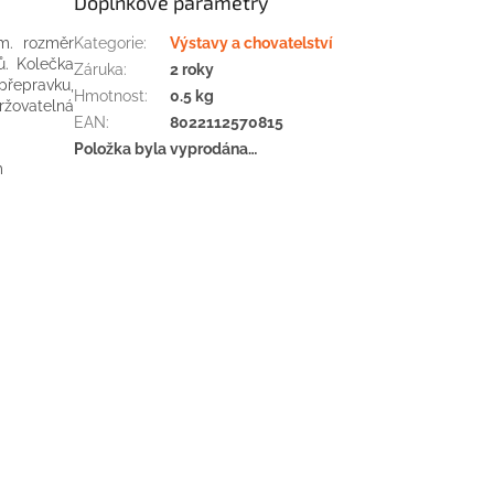
Doplňkové parametry
cm. rozměr
Kategorie
:
Výstavy a chovatelství
ů. Kolečka
Záruka
:
2 roky
přepravku,
Hmotnost
:
0.5 kg
držovatelná
EAN
:
8022112570815
Položka byla vyprodána…
m