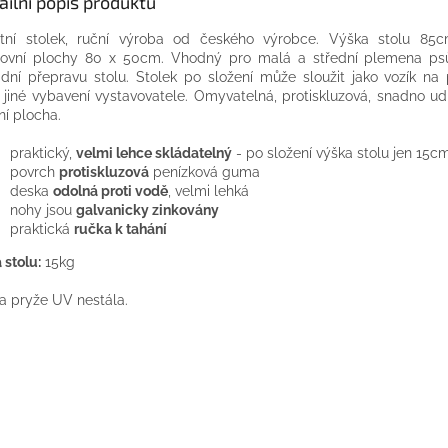
ailní popis produktu
itní stolek, ruční výroba od českého výrobce. Výška stolu 85
ovní plochy 80 x 50cm. Vhodný pro malá a střední plemena ps
dní přepravu stolu. Stolek po složení může sloužit jako vozík na 
. jiné vybavení vystavovatele. Omyvatelná, protiskluzová, snadno u
ní plocha.
praktický,
velmi lehce skládatelný
- po složení výška stolu jen 15c
povrch
protiskluzová
penízková guma
deska
odolná proti vodě
, velmi lehká
nohy jsou
galvanicky zinkovány
praktická
ručka k tahání
 stolu:
15kg
a pryže UV nestála.