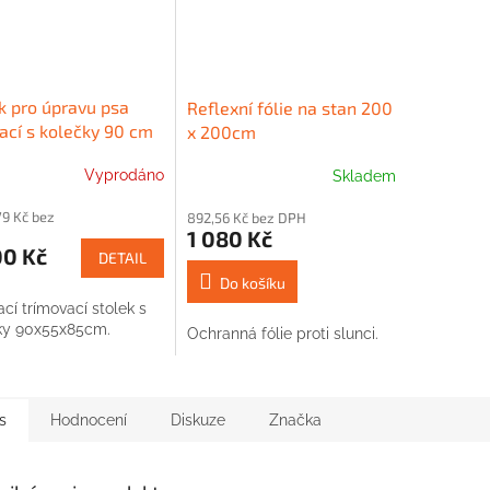
k pro úpravu psa
Reflexní fólie na stan 200
ací s kolečky 90 cm
x 200cm
Vyprodáno
Skladem
79 Kč bez
892,56 Kč bez DPH
1 080 Kč
00 Kč
DETAIL
Do košíku
cí trímovací stolek s
ky 90x55x85cm.
Ochranná fólie proti slunci.
s
Hodnocení
Diskuze
Značka