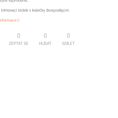
 byla vyprodána…
 trímovací stolek s kolečky 80x50x85cm.
 informace
ZEPTAT SE
HLÍDAT
SDÍLET