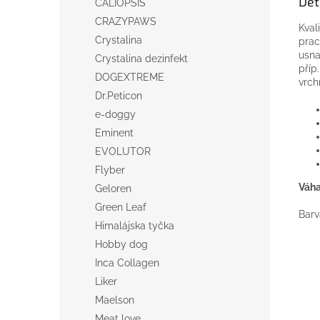
Det
CALIOPSIS
CRAZYPAWS
Kval
Crystalina
prac
usna
Crystalina dezinfekt
příp
DOGEXTREME
vrch
Dr.Peticon
e-doggy
Eminent
EVOLUTOR
Flyber
Váha
Geloren
Green Leaf
Barv
Himalájska tyčka
Hobby dog
Inca Collagen
Liker
Maelson
Meat love