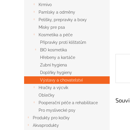
n
Krmivo
e
Pamlsky a odměny
l
Pelíšky, prepravky a boxy
Misky pre psa
Kosmetika a péče
Přípravky proti klíšťatům
BIO kosmetika
Hřebeny a kartáče
Zubní hygiena
Doplňky hygieny
Výstavy a chovatelství
Hračky a výcvik
Oblečky
Souvi
Pooperační péče a rehabilitace
Pro myslivecké psy
Produkty pro kočky
Akvaprodukty