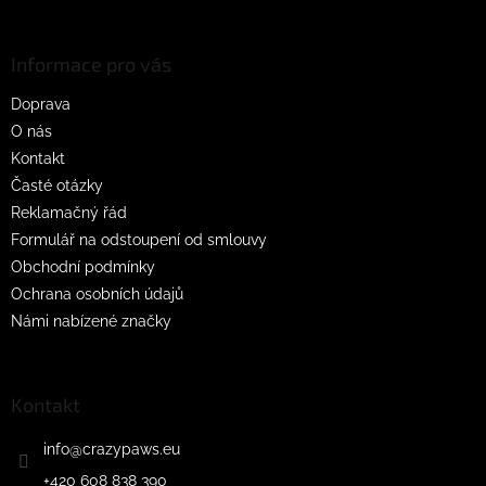
á
p
a
Informace pro vás
t
Doprava
í
O nás
Kontakt
Časté otázky
Reklamačný řád
Formulář na odstoupení od smlouvy
Obchodní podmínky
Ochrana osobních údajů
Námi nabízené značky
Kontakt
info
@
crazypaws.eu
+420 608 838 390