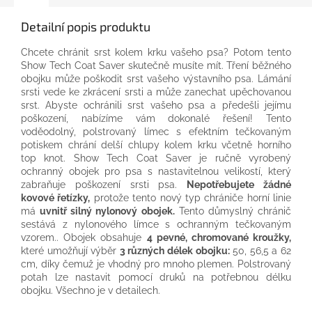
Detailní popis produktu
Chcete chránit srst kolem krku vašeho psa? Potom tento
Show Tech Coat Saver skutečně musíte mít. Tření běžného
obojku může poškodit srst vašeho výstavního psa. Lámání
srsti vede ke zkrácení srsti a může zanechat upěchovanou
srst. Abyste ochránili srst vašeho psa a předešli jejímu
poškození, nabízíme vám dokonalé řešení! Tento
voděodolný, polstrovaný límec s efektním tečkovaným
potiskem chrání delší chlupy kolem krku včetně horního
top knot. Show Tech Coat Saver je ručně vyrobený
ochranný obojek pro psa s nastavitelnou velikostí, který
zabraňuje poškození srsti psa.
Nepotřebujete žádné
kovové řetízky,
protože tento nový typ chrániče horní linie
má
uvnitř silný nylonový obojek.
Tento důmyslný chránič
sestává z nylonového límce s ochranným tečkovaným
vzorem.. Obojek obsahuje
4 pevné, chromované kroužky,
které umožňují výběr
3 různých délek obojku:
50, 56,5 a 62
cm, díky čemuž je vhodný pro mnoho plemen. Polstrovaný
potah lze nastavit pomocí druků na potřebnou délku
obojku. Všechno je v detailech.