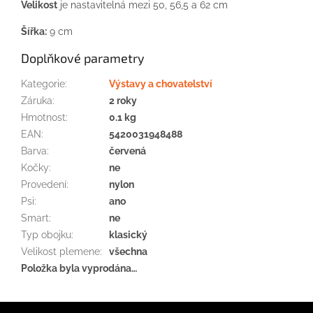
Velikost
je nastavitelná mezi 50, 56,5 a 62 cm
Šířka:
9 cm
Doplňkové parametry
Kategorie
:
Výstavy a chovatelství
Záruka
:
2 roky
Hmotnost
:
0.1 kg
EAN
:
5420031948488
Barva
:
červená
Kočky
:
ne
Provedení
:
nylon
Psi
:
ano
Smart
:
ne
Typ obojku
:
klasický
Velikost plemene
:
všechna
Položka byla vyprodána…
Z