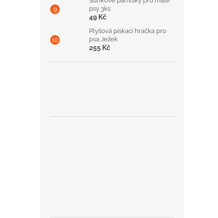
Šunkové pamlsky pro malé
psy 3ks
49 Kč
Plyšová pískací hračka pro
psa Ježek
255 Kč