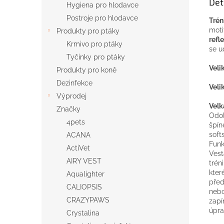
Det
Hygiena pro hlodavce
Postroje pro hlodavce
Tré
moti
Produkty pro ptáky
refl
Krmivo pro ptáky
se u
Tyčinky pro ptáky
Veli
Produkty pro koně
Dezinfekce
Veli
Výprodej
Velk
Značky
Odo
4pets
špín
soft
ACANA
Funk
ActiVet
Vest
AIRY VEST
trén
kter
Aqualighter
před
CALIOPSIS
nebo
CRAZYPAWS
zapí
úpra
Crystalina