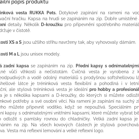
ailní popis produktu
ninková vesta RUKKA Pets.
Dotykové zapínání na rameni na vod
vační hračku. Kapsa na hrudi se zapínáním na zip. Dobře umístěné a
exní
detaily. Několik
D-kroužku
pro připevnění spotřebního materiá
držuje v čistotě.
kosti XS a S
jsou užšího střihu navrženy tak, aby vyhovovaly dámám.
kosti M a L
jsou unisex modely.
á zadní kapsa
se zapínáním na zip.
Přední kapsy s odnímatelným
lné vůči vlhkosti a nečistotám. Cvičná vesta je vyrobena z 
eodpudivých a vodě odolný materiálů s prodyšnou softshellovou lá
shellové látce je tréninková vesta flexibilní a pohodlná i v letn
ční, ale stylová tréninková vesta je ideální
pro hobby a profesionál
a je s několika kapsami a D-kroužky, do kterých si můžete odloži
inkové potřeby a své osobní věci. Na rameni je zapínání na suchý z
ého můžete připevnit vodítko, když se nepoužívá. Speciálním p
ní kapsy s odnímatelnými vnitřními kapsami, které můžete vybrat b
 odložit s pamlsky rovnou do chladničky. Velká zadní kapsa j
náním na zip. Na všech kovových částech je stylová povrchov
va. Vesta má reflexní lemování a velké reflexní logo.