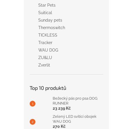
Star Pets
Suitical
Sunday pets
Thermoswitch
TICKLESS
Tracker
WAU DOG
ZU&LU
Zverlit
Top 10 produktů
Bežecký pás pro psa DOG
RUNNER
23 239 Kč
Zelený LED svítící obojek
WAU DOG
270 Kč