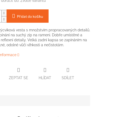
doručit do:
Zvolte variantu
Přidat do košíku
 výcviková vesta s množstvím propracovaných detailů.
pínání na suchý zip na rameni. Dobře umístěné a
é reflexní detaily. Velká zadní kapsa se zapínáním na
lné, odolné vůči vlhkosti a nečistotám.
 informace
ZEPTAT SE
HLÍDAT
SDÍLET