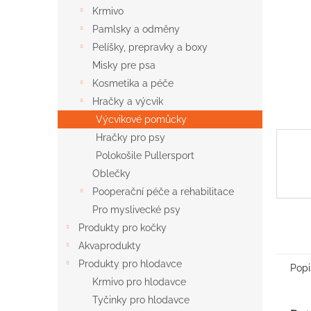
n
Krmivo
e
Pamlsky a odměny
l
Pelíšky, prepravky a boxy
Misky pre psa
Kosmetika a péče
Hračky a výcvik
Výcvikové pomůcky
Hračky pro psy
Polokošile Pullersport
Oblečky
Pooperační péče a rehabilitace
Pro myslivecké psy
Produkty pro kočky
Akvaprodukty
Produkty pro hlodavce
Popi
Krmivo pro hlodavce
Tyčinky pro hlodavce