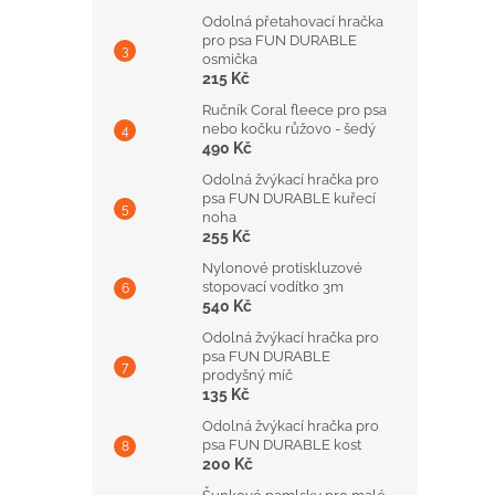
Odolná přetahovací hračka
pro psa FUN DURABLE
osmička
215 Kč
Ručník Coral fleece pro psa
nebo kočku růžovo - šedý
490 Kč
Odolná žvýkací hračka pro
psa FUN DURABLE kuřecí
noha
255 Kč
Nylonové protiskluzové
stopovací vodítko 3m
540 Kč
Odolná žvýkací hračka pro
psa FUN DURABLE
prodyšný míč
135 Kč
Odolná žvýkací hračka pro
psa FUN DURABLE kost
200 Kč