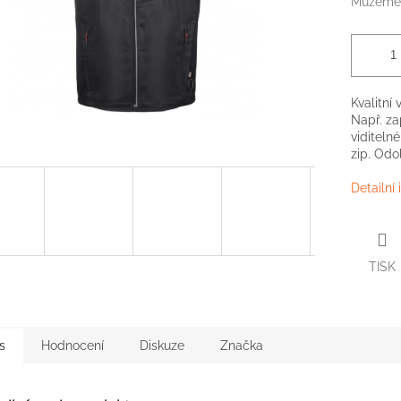
Můžeme 
Kvalitní
Např. za
viditeln
zip. Odo
Detailní
TISK
s
Hodnocení
Diskuze
Značka