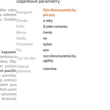
Doplňkové parametry
ítko nebo
Výcvikové pomůcky
Kategorie
:
 viditelné
pro psy
lu. Snadno
Záruka
:
2 roky
EAN
:
Zvolte variantu
Barva
:
černá
Kočky
:
ne
Provedení
:
nylon
Psi
:
ano
i kapsami
.
výcvikové pomůcky,
kombinace
Typ výcviku
:
agility
tkou. Díky
ím počasí.
Velikost
všechna
ní použití.
plemene
:
t pamlsky,
ip, pomocí
rvkem jsou
ěhem praní
e vybaveno
á bronzová