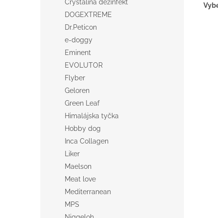
Crystalina dezinfekt
Vybe
DOGEXTREME
Dr.Peticon
e-doggy
Eminent
EVOLUTOR
Flyber
Geloren
Green Leaf
Himalájska tyčka
Hobby dog
Inca Collagen
Liker
Maelson
Meat love
Mediterranean
MPS
Niggeloh