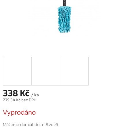
338 Kč
/ ks
279,34 Kč bez DPH
Měrná
Vyprodáno
cena:
Můžeme doručit do:
11.8.2026