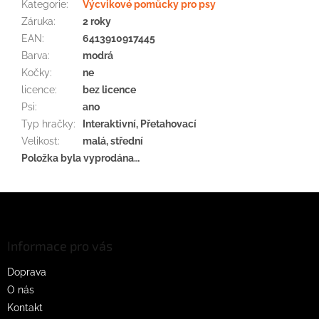
Kategorie
:
Výcvikové pomůcky pro psy
Záruka
:
2 roky
EAN
:
6413910917445
Barva
:
modrá
Kočky
:
ne
licence
:
bez licence
Psi
:
ano
Typ hračky
:
Interaktivní, Přetahovací
Velikost
:
malá, střední
Položka byla vyprodána…
Z
á
p
a
Informace pro vás
t
Doprava
í
O nás
Kontakt