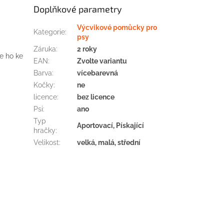
Doplňkové parametry
Výcvikové pomůcky pro
Kategorie
:
psy
Záruka
:
2 roky
e ho ke
EAN
:
Zvolte variantu
Barva
:
vícebarevná
Kočky
:
ne
licence
:
bez licence
Psi
:
ano
Typ
Aportovací, Pískající
hračky
:
Velikost
:
velká, malá, střední