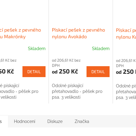
cí pešek z pevného
Pískací pešek z pevného
Pískací 
nu Makrónky
nylonu Avokádo
nylonu K
Skladem
Skladem
,61 Kč bez
od 206,61 Kč bez
od 206,61 K
DPH
DPH
50 Kč
250 Kč
250 
od
od
DETAIL
DETAIL
 pískající
Odolné pískající
Odolné pís
hovadlo - pěšek pro
přetahovadlo - pěšek pro
přetahova
 velikosti
psa. 3 velikosti
psa. 3 veli
s
Hodnocení
Diskuze
Značka