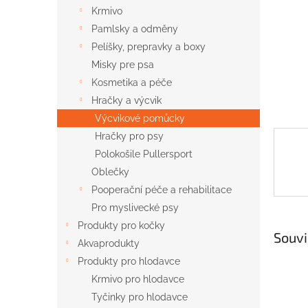
n
Krmivo
e
Pamlsky a odměny
l
Pelíšky, prepravky a boxy
Misky pre psa
Kosmetika a péče
Hračky a výcvik
Výcvikové pomůcky
Hračky pro psy
Polokošile Pullersport
Oblečky
Pooperační péče a rehabilitace
Pro myslivecké psy
Produkty pro kočky
Souvi
Akvaprodukty
Produkty pro hlodavce
Krmivo pro hlodavce
Tyčinky pro hlodavce