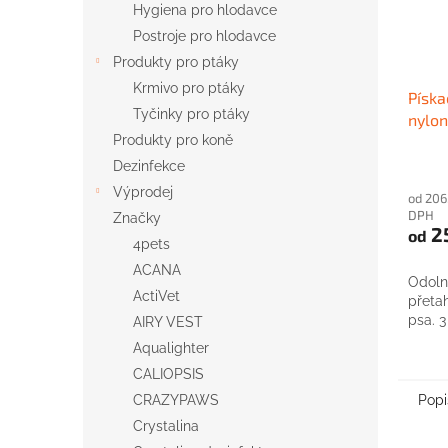
Hygiena pro hlodavce
Postroje pro hlodavce
Produkty pro ptáky
Krmivo pro ptáky
Píska
Tyčinky pro ptáky
nylo
Produkty pro koně
Dezinfekce
Výprodej
od 206
DPH
Značky
2
od
4pets
ACANA
Odolné
ActiVet
přeta
psa. 3
AIRY VEST
Aqualighter
CALIOPSIS
Popi
CRAZYPAWS
Crystalina