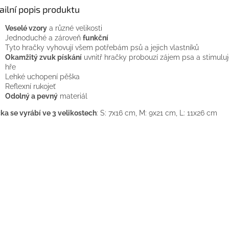
ailní popis produktu
Veselé vzory
a různé velikosti
Jednoduché a zároveň
funkční
Tyto hračky vyhovují všem potřebám psů a jejich vlastníků
Okamžitý zvuk pískání
uvnitř hračky probouzí zájem psa a stimuluj
hře
Lehké uchopení pěška
Reflexní rukojeť
Odolný a pevný
materiál
ka se vyrábí ve 3 velikostech
: S: 7x16 cm, M: 9x21 cm, L: 11x26 cm