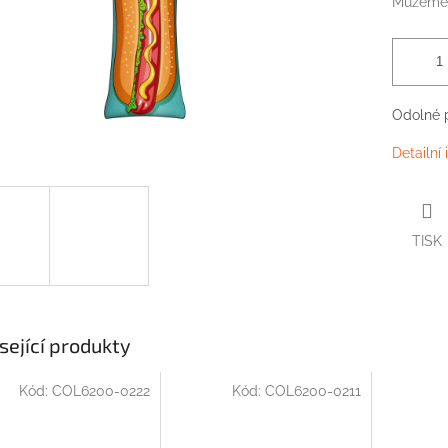
Můžeme 
Odolné p
Detailní
TISK
sející produkty
Kód:
COL6200-0222
Kód:
COL6200-0211