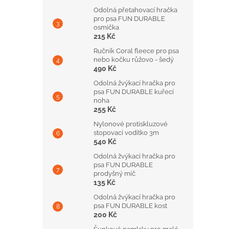
Odolná přetahovací hračka
pro psa FUN DURABLE
osmička
215 Kč
Ručník Coral fleece pro psa
nebo kočku růžovo - šedý
490 Kč
Odolná žvýkací hračka pro
psa FUN DURABLE kuřecí
noha
255 Kč
Nylonové protiskluzové
stopovací vodítko 3m
540 Kč
Odolná žvýkací hračka pro
psa FUN DURABLE
prodyšný míč
135 Kč
Odolná žvýkací hračka pro
psa FUN DURABLE kost
200 Kč