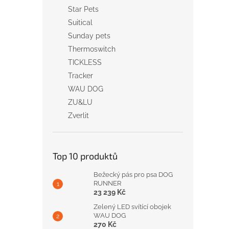
Star Pets
Suitical
Sunday pets
Thermoswitch
TICKLESS
Tracker
WAU DOG
ZU&LU
Zverlit
Top 10 produktů
Bežecký pás pro psa DOG
RUNNER
23 239 Kč
Zelený LED svítící obojek
WAU DOG
270 Kč