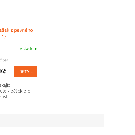
pešek z pevného
uře
Skladem
č bez
Kč
DETAIL
kající
dlo - pěšek pro
kosti