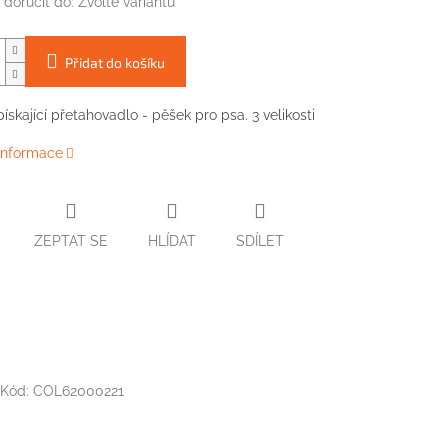
doručit do:
Zvolte variantu
Přidat do košíku
ískající přetahovadlo - pěšek pro psa. 3 velikosti
 informace
ZEPTAT SE
HLÍDAT
SDÍLET
Kód:
COL62000221