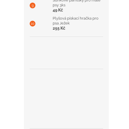
Šunkové pamlsky pro malé
psy 3ks
49 Kč
Plyšová pískací hračka pro
psa Ježek
255 Kč