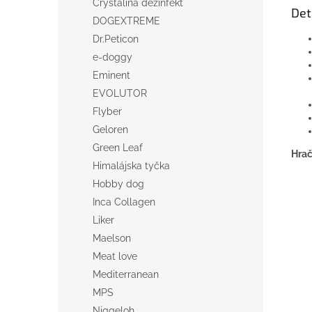
Crystalina dezinfekt
Det
DOGEXTREME
Dr.Peticon
e-doggy
Eminent
EVOLUTOR
Flyber
Geloren
Green Leaf
Hrač
Himalájska tyčka
Hobby dog
Inca Collagen
Liker
Maelson
Meat love
Mediterranean
MPS
Niggeloh