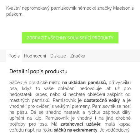
Kvalitní nepromokavý pamlskovník německé značky Maelson s
páskem.
ZOBRAZIT VŠECHNY SOUVISEJÍCÍ PRODUKTY
Popis
Hodnocení
Diskuze
Značka
Detailní popis produktu
Sáček je praktické místo
na ukládání pamlsků,
při výcviku
psa, když to vaše oblečení nedovoluje, ať už pro
nedostatek kapes, nebo si nechete oblečení zašpinit od
mastných pamlsků. Pamlsovník je
dostatečně velký
a je
vhodné i pro cvičení s velkými plemeny. Pamlsovník se nosí
na pásu. Dá se snadno nastavit a rychle zapnout díky
upínání na klip. Pamlsovník je vhodný i na jiné drobné
potřeby pro psa. Má
zatahovací uzávěr
, malá kapsa
vpředu např. na rolku
sáčků na exkrementy
. Je voděodolný.