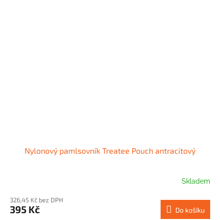
Nylonový pamlsovník Treatee Pouch antracitový
Skladem
326,45 Kč bez DPH
395 Kč
Do košíku