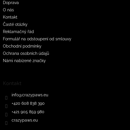
Doprava
í
O nás
Kontakt
Časté otázky
Reklamačný řád
Formulář na odstoupení od smlouvy
Obchodní podmínky
Ochrana osobních údajů
Námi nabízené značky
Kontakt
info
@
crazypaws.eu
+420 608 838 390
+421 905 859 980
crazypaws.eu