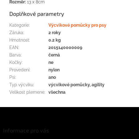
Rozměr:
13 x 8cm
Doplňkové parametry
Kategorie
:
Výcvikové pomůcky pro psy
Záruka
:
2 roky
Hmotnost
:
0.2 kg
EAN
:
2015140000009
Barva
:
černá
Kočky
:
ne
Provedení
:
nylon
Psi
:
ano
Typ výcviku
:
výcvikové pomůcky, agility
Velikost plemene
:
všechna
Z
á
p
a
Informace pro vás
t