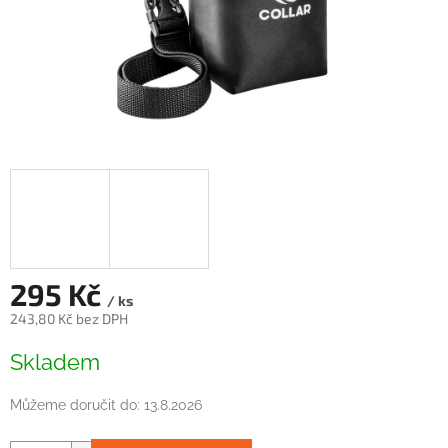
295 Kč
/ ks
243,80 Kč bez DPH
Měrná
Skladem
cena:
Můžeme doručit do:
13.8.2026