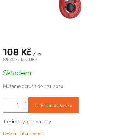
108 Kč
/ ks
89,26 Kč bez DPH
Měrná
Skladem
cena:
Můžeme doručit do:
12.8.2026
Přidat do košíku
Tréninkový klikr pro psy.
Detailní informace