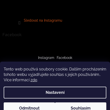
Sledovat na Instagramu
Facebook
Instagram
Facebook
Tento web používá soubory cookie. Dalším procházením
tohoto webu vyjadřujete souhlas s jejich používáním..
Více informací
zde
.
Vytvořil Shoptet
Nastavení
Copyright 2026
crazypaws.cz
. Všechna práva vyhrazena.
Z důvodu čerpání dovolené budeme produkty doručovat až po
Odmítnout
Souhlasím
Upravit nastavení cookies