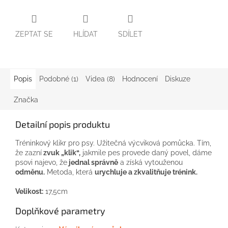
ZEPTAT SE
HLÍDAT
SDÍLET
Popis
Podobné (1)
Videa (8)
Hodnocení
Diskuze
Značka
Detailní popis produktu
Tréninkový klikr pro psy. Užitečná výcviková pomůcka. Tím,
že zazní
zvuk „klik“,
jakmile pes provede daný povel, dáme
psovi najevo, že
jednal správně
a získá vytouženou
odměnu.
Metoda, která
urychluje a zkvalitňuje trénink.
Velikost:
17,5cm
Doplňkové parametry