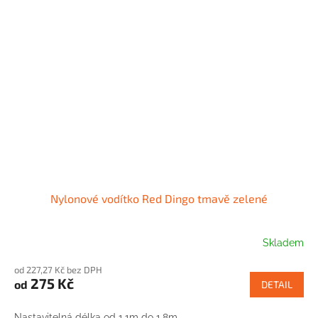
Nylonové vodítko Red Dingo tmavě zelené
Skladem
od 227,27 Kč bez DPH
275 Kč
od
DETAIL
Nastavitelná délka od 1,1m do 1,8m.