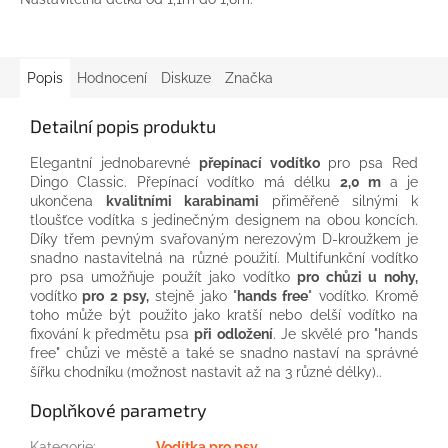
Popis
Hodnocení
Diskuze
Značka
Detailní popis produktu
Elegantní jednobarevné
přepínací vodítko
pro psa Red
Dingo Classic. Přepínací vodítko má délku
2,0 m
a je
ukončena
kvalitními karabinami
přiměřeně silnými k
tloušťce vodítka s jedinečným designem na obou koncích.
Díky třem pevným svařovaným nerezovým D-kroužkem je
snadno nastavitelná na různé použití. Multifunkční vodítko
pro psa umožňuje použít jako vodítko
pro chůzi u nohy,
vodítko
pro 2 psy,
stejně jako "
hands free
" vodítko. Kromě
toho může být použito jako kratší nebo delší vodítko na
fixování k předmětu psa
při odložení
. Je skvělé pro "hands
free" chůzi ve městě a také se snadno nastaví na správné
šířku chodníku (možnost nastavit až na 3 různé délky)..
Doplňkové parametry
Kategorie
:
Vodítka pro psy