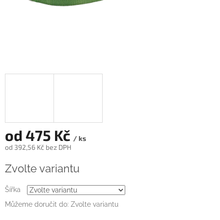
od
475 Kč
/ ks
od
392,56 Kč
bez DPH
Měrná
Zvolte variantu
cena:
Šířka
Můžeme doručit do:
Zvolte variantu