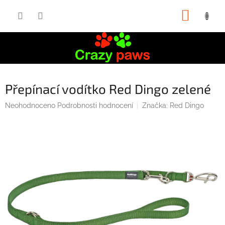
Přejít
NÁKUP
na
obsah
KOŠÍK
Přepínací vodítko Red Dingo zelené
Průměrné
Neohodnoceno
Podrobnosti hodnocení
Značka:
Red Dingo
hodnocení
produktu
je
0,0
z
5
hvězdiček.