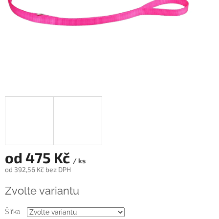
od
475 Kč
/ ks
od
392,56 Kč
bez DPH
Měrná
Zvolte variantu
cena:
Šířka