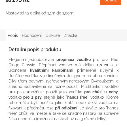
Nastavitelná délka od 1,1m do 1,80m.
Popis
Hodnocení
Diskuze
Značka
Detailní popis produktu
Elegantní jednobarevné
přepínací vodítko
pro psa Red
Dingo Classic. Přepínací vodítko má délku
2,0 m
a je
ukončena
kvalitními karabinami
přiměřeně silnými k
tloušťce vodítka s jedinečným designem na obou koncích.
Díky třem pevným svařovaným nerezovým D-kroužkem je
snadno nastavitelná na různé použití. Multifunkční vodítko
pro psa umožňuje použít jako vodítko
pro chůzi u nohy,
vodítko
pro 2 psy,
stejně jako "
hands free
" vodítko. Kromě
toho může být použito jako kratší nebo delší vodítko na
fixování k předmětu psa
při odložení
. Je skvělé pro "hands
free" chůzi ve městě a také se snadno nastaví na správné
šířku chodníku (možnost nastavit až na 3 různé délky)..