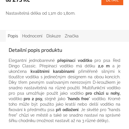
Nastavitelná délka od 1,1m do 1,80m.
Popis
Hodnocení
Diskuze
Značka
Detailní popis produktu
Elegantní jednobarevné
přepínací vodítko
pro psa Red
Dingo Classic. Přepínací vodítko má délku
2,0 m
a je
ukončena
kvalitními karabinami
přiměřeně silnými k
tloušťce vodítka s jedinečným designem na obou koncích.
Díky třem pevným svařovaným nerezovým D-kroužkem je
snadno nastavitelná na různé použití. Multifunkční vodítko
pro psa umožňuje použít jako vodítko
pro chůzi u nohy,
vodítko
pro 2 psy,
stejně jako "
hands free
" vodítko. Kromě
toho může být použito jako kratší nebo delší vodítko na
fixování k předmětu psa
při odložení
. Je skvělé pro "hands
free" chůzi ve městě a také se snadno nastaví na správné
šířku chodníku (možnost nastavit až na 3 různé délky)..