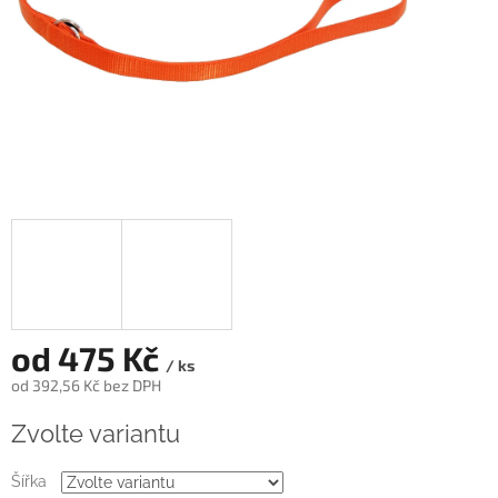
od
475 Kč
/ ks
od
392,56 Kč
bez DPH
Měrná
Zvolte variantu
cena:
Šířka