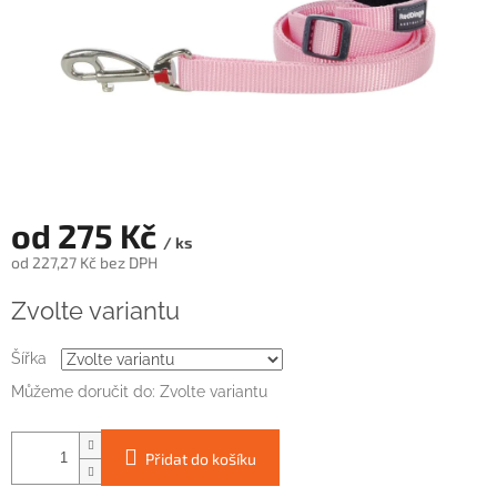
od
275 Kč
/ ks
od
227,27 Kč
bez DPH
Měrná
Zvolte variantu
cena:
Šířka
Můžeme doručit do:
Zvolte variantu
Přidat do košíku