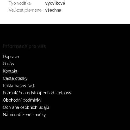
Typ vodítka
:
výcvikové
Velikost plemene
:
všechna
Z
á
p
a
Informace pro vás
t
Doprava
í
O nás
Kontakt
Časté otázky
Reklamačný řád
Formulář na odstoupení od smlouvy
Obchodní podmínky
Ochrana osobních údajů
Námi nabízené značky