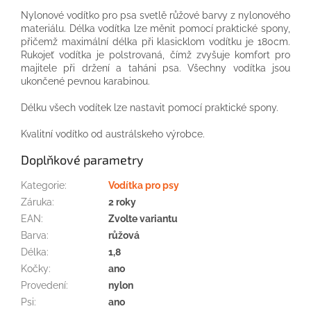
Nylonové
vodítko
pro
psa
svetlě rů
žové barvy
z
nylonového
materiálu
.
Délka vodítka
lze
měnit
pomocí praktické
spony,
přičemž
maximální délka
při
klasicklom
vodítku
je
180cm
.
Rukojeť
vodítka
je
polstrovaná
, čímž
zvyšuje
komfort
pro
majitele
při držení
a
taháni
psa
.
Všechny
vodítka
jsou
ukončené
pevnou
karabinou
.
Délku
všech
vodítek
lze nastavit
pomocí praktické
spony.
Kvalitní vodítko od austrálskeho výrobce.
Doplňkové parametry
Kategorie
:
Vodítka pro psy
Záruka
:
2 roky
EAN
:
Zvolte variantu
Barva
:
růžová
Délka
:
1,8
Kočky
:
ano
Provedení
:
nylon
Psi
:
ano