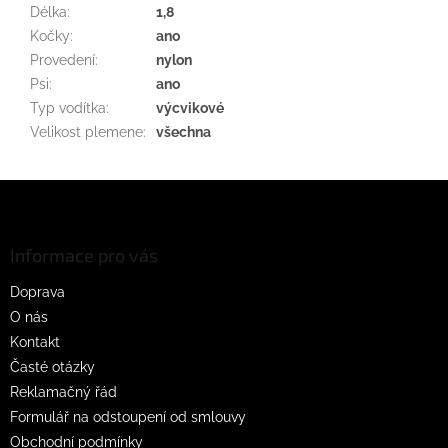
Délka
:
1,8
Kočky
:
ano
Provedení
:
nylon
Psi
:
ano
Typ vodítka
:
výcvikové
Velikost plemene
:
všechna
Z
á
p
a
Informace pro vás
t
Doprava
í
O nás
Kontakt
Časté otázky
Reklamačný řád
Formulář na odstoupení od smlouvy
Obchodní podmínky