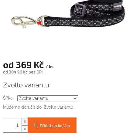
od
369 Kč
/ ks
od
304,96 Kč
bez DPH
Měrná
Zvolte variantu
cena:
Šířka:
Můžeme doručit do:
Zvolte variantu
Přidat do košíku