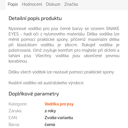
Popis
Hodnocení
Diskuze
Značka
Detailní popis produktu
Nylonové
vodítko
pro
psa
černé barvy se vzorem SNAKE
EYES - hadí oči
z
nylonového
materiálu
.
Délka vodítka
lze
měnit
pomocí praktické
spony,
přičemž
maximální délka
při
klasicklom
vodítku
je
180cm
.
Rukojeť
vodítka
je
polstrovaná
, čímž
zvyšuje
komfort
pro
majitele
při držení
a
taháni
psa
.
Všechny
vodítka
jsou
ukončené
pevnou
karabinou
.
Délku
všech
vodítek
lze nastavit
pomocí praktické
spony.
Kvalitní vodítko od austrálskeho výrobce.
Doplňkové parametry
Kategorie
:
Vodítka pro psy
Záruka
:
2 roky
EAN
:
Zvolte variantu
Barva
:
černá