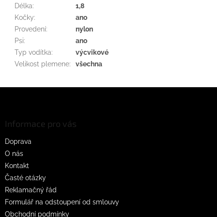
Délka
:
1,8
Kočky
:
ano
Provedení
:
nylon
Psi
:
ano
Typ vodítka
:
výcvikové
Velikost plemene
:
všechna
Z
á
p
a
Informace pro vás
t
Doprava
í
O nás
Kontakt
Časté otázky
Reklamačný řád
Formulář na odstoupení od smlouvy
Obchodní podmínky