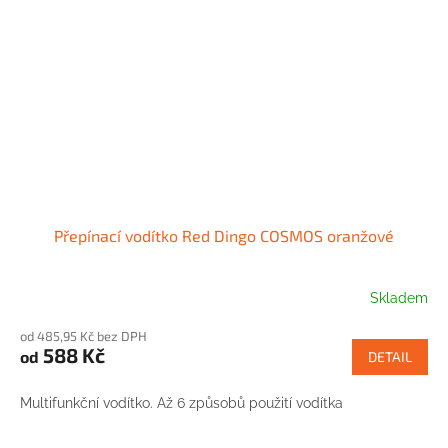
Přepínací vodítko Red Dingo COSMOS oranžové
Skladem
od 485,95 Kč bez DPH
588 Kč
od
DETAIL
Multifunkční vodítko. Až 6 způsobů použití vodítka