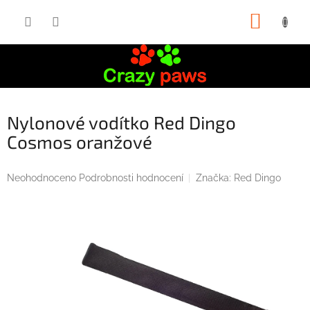
Přejít
NÁKUP
na
obsah
KOŠÍK
Nylonové vodítko Red Dingo
Cosmos oranžové
Průměrné
Neohodnoceno
Podrobnosti hodnocení
Značka:
Red Dingo
hodnocení
produktu
je
0,0
z
5
hvězdiček.