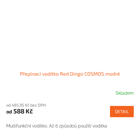
Přepínací vodítko Red Dingo COSMOS modré
Skladem
od 485,95 Kč bez DPH
588 Kč
od
DETAIL
Multifunkční vodítko. Až 6 způsobů použití vodítka