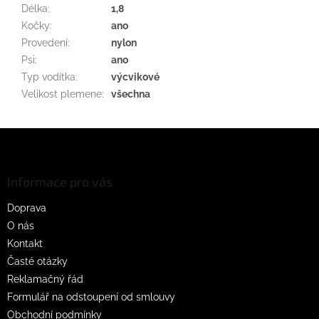
Délka
:
1,8
Kočky
:
ano
Provedení
:
nylon
Psi
:
ano
Typ vodítka
:
výcvikové
Velikost plemene
:
všechna
Z
á
p
a
Informace pro vás
t
Doprava
í
O nás
Kontakt
Časté otázky
Reklamačný řád
Formulář na odstoupení od smlouvy
Obchodní podmínky