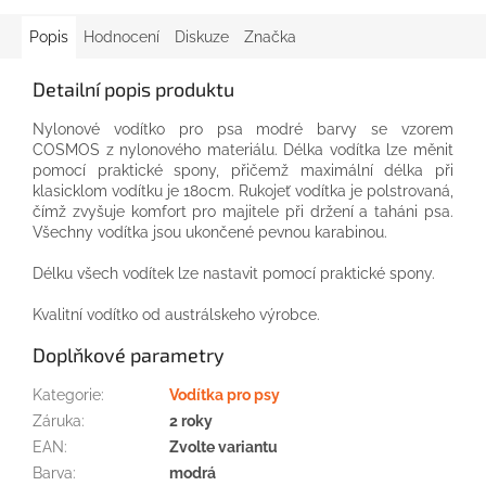
Popis
Hodnocení
Diskuze
Značka
Detailní popis produktu
Nylonové
vodítko
pro
psa
modré
barvy
se vzorem
COSMOS
z
nylonového
materiálu
.
Délka vodítka
lze
měnit
pomocí praktické
spony,
přičemž
maximální délka
při
klasicklom
vodítku
je
180cm
.
Rukojeť
vodítka
je
polstrovaná
,
čímž
zvyšuje
komfort
pro
majitele
při držení
a
taháni
psa
.
Všechny
vodítka
jsou
ukončené
pevnou
karabinou
.
Délku
všech
vodítek
lze nastavit
pomocí praktické
spony.
Kvalitní vodítko od austrálskeho výrobce.
Doplňkové parametry
Kategorie
:
Vodítka pro psy
Záruka
:
2 roky
EAN
:
Zvolte variantu
Barva
:
modrá