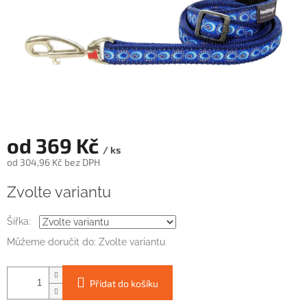
od
369 Kč
/ ks
od
304,96 Kč
bez DPH
Měrná
Zvolte variantu
cena:
Šířka:
Můžeme doručit do:
Zvolte variantu
Přidat do košíku