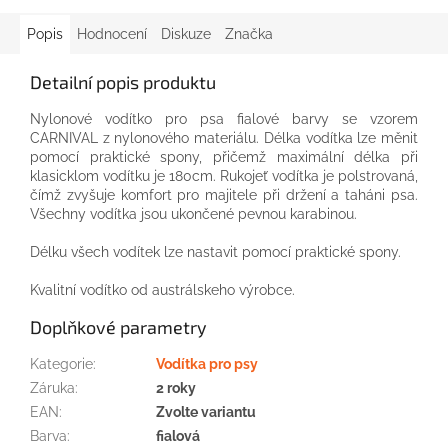
Popis
Hodnocení
Diskuze
Značka
Detailní popis produktu
Nylonové
vodítko
pro
psa
fialové
barvy
se vzorem
CARNIVAL
z
nylonového
materiálu
.
Délka vodítka
lze
měnit
pomocí praktické
spony,
přičemž
maximální délka
při
klasicklom
vodítku
je
180cm
.
Rukojeť
vodítka
je
polstrovaná
,
čímž
zvyšuje
komfort
pro
majitele
při držení
a
taháni
psa
.
Všechny
vodítka
jsou
ukončené
pevnou
karabinou
.
Délku
všech
vodítek
lze nastavit
pomocí praktické
spony.
Kvalitní vodítko od austrálskeho výrobce.
Doplňkové parametry
Kategorie
:
Vodítka pro psy
Záruka
:
2 roky
EAN
:
Zvolte variantu
Barva
:
fialová