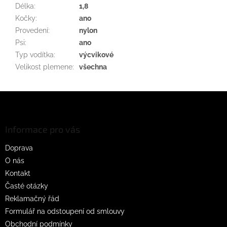
Délka
:
1,8
Kočky
:
ano
Provedení
:
nylon
Psi
:
ano
Typ vodítka
:
výcvikové
Velikost plemene
:
všechna
Z
á
p
a
Informace pro vás
t
Doprava
í
O nás
Kontakt
Časté otázky
Reklamačný řád
Formulář na odstoupení od smlouvy
Obchodní podmínky