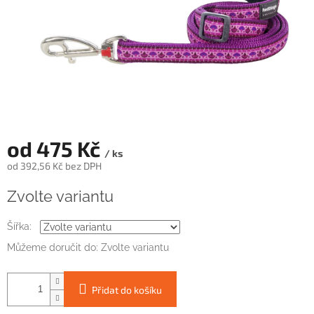
od
475 Kč
/ ks
od
392,56 Kč
bez DPH
Měrná
Zvolte variantu
cena:
Šířka:
Můžeme doručit do:
Zvolte variantu
Přidat do košíku