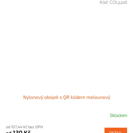
Kód:
COL5226
Nylonový obojek s QR kódem melounový
Skladem
od 107,44 Kč bez DPH
130 Kč
od
DETAIL