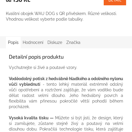
Kvalitní obojek WAU DOG s QR přívěskem. Různé velikosti.
Vhodnou velikost vyberte podle tabulky.
Popis
Hodnocení
Diskuze
Značka
Detailní popis produktu
Vychutnejte si živé a poutavé vzory.
Voděodolný potisk z hedvábně hladkého a odolného nylonu
vůči vyblednutí
- tento lehký materiál extrémně odolný
vůči opotřebení a roztržení zajišťuje, že vám vodítko bude
dělat radost velmi dlouho. Jeho hedvábný povrch a
flexibilita vám přinesou pokročilé větší pohodlí během
procházek.
Vysoká kvalita tisku —
Můžete si být jisti, že design, který
si zamilujete, zůstane stejně živý a poutavý na velmi
dlouhou dobu. Pokračilá technologie tisku, která zajišťuje