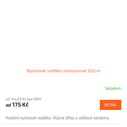
Nylonové vodítko melounové 122cm
Skladem
od 144,63 Kč bez DPH
175 Kč
od
DETAIL
Kvalitní nylonové vodítko. Různá šířka a velikost karabiny.