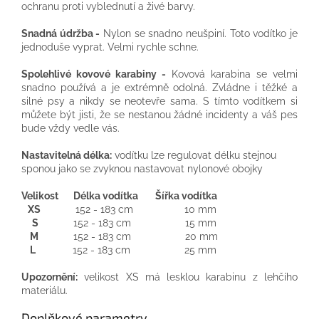
ochranu proti vyblednutí a živé barvy.
Snadná údržba -
Nylon se snadno neušpiní. Toto vodítko je
jednoduše vyprat. Velmi rychle schne.
Spolehlivé kovové karabiny -
Kovová karabina se velmi
snadno používá a je extrémně odolná. Zvládne i těžké a
silné psy a nikdy se neotevře sama. S tímto vodítkem si
můžete být jisti, že se nestanou žádné incidenty a váš pes
bude vždy vedle vás.
Nastavitelná délka:
vodítku lze regulovat délku stejnou
sponou jako se zvyknou nastavovat nylonové obojky
Velikost Délka vodítka Šířka vodítka
XS
152 - 183 cm 10 mm
S
152 - 183 cm 15 mm
M
152 - 183 cm 20 mm
L
152 - 183 cm 25 mm
Upozornění:
velikost XS má lesklou karabinu z lehčího
materiálu.
Doplňkové parametry