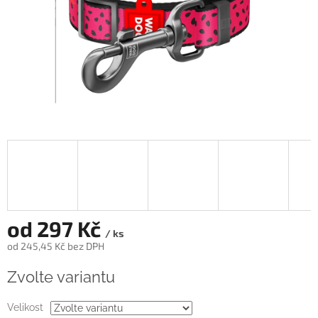
od
297 Kč
/ ks
od
245,45 Kč
bez DPH
Měrná
Zvolte variantu
cena:
Velikost