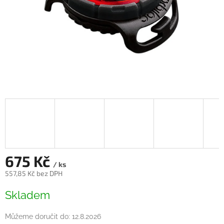
675 Kč
/ ks
557,85 Kč bez DPH
Měrná
Skladem
cena:
Můžeme doručit do:
12.8.2026