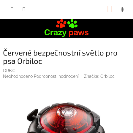
Přejít
NÁKUP
na
obsah
KOŠÍK
Červené bezpečnostní světlo pro
psa Orbiloc
ORBIC
Průměrné
Neohodnoceno
Podrobnosti hodnocení
Značka:
Orbiloc
hodnocení
produktu
je
0,0
z
5
hvězdiček.