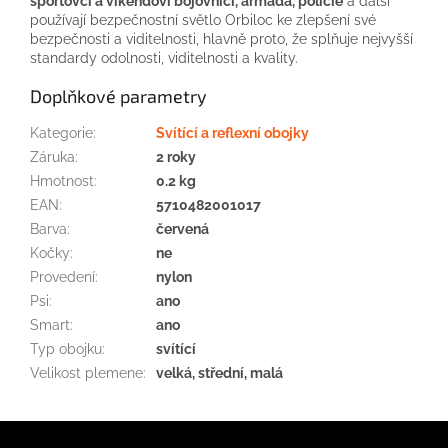
sportovci a víkendoví bojovníci, armáda, policie
a další
používají bezpečnostní světlo Orbiloc ke zlepšení své
bezpečnosti a viditelnosti, hlavně proto, že splňuje nejvyšší
standardy odolnosti, viditelnosti a kvality.
Doplňkové parametry
Kategorie
:
Svítící a reflexní obojky
Záruka
:
2 roky
Hmotnost
:
0.2 kg
EAN
:
5710482001017
Barva
:
červená
Kočky
:
ne
Provedení
:
nylon
Psi
:
ano
Smart
:
ano
Typ obojku
:
svítící
Velikost plemene
:
velká, střední, malá
Z