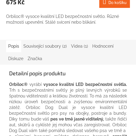
675 Kč
Do košíku
Orbiloc® vysoce kvalitní LED bezpečnostní světlo. Různé
možnosti upevnění. Stálé svícení nebo blikání.
Popis
Související soubory (2)
Videa (1)
Hodnocení
Diskuze
Značka
Detailní popis produktu
Orbiloc®
vyrábí
vysoce kvalitní LED bezpečnostní světla.
Trh s bezpečnostními světly je plný levných výrobků se
špatnou viditelností a krátkou životností. To má za následek
nízkou úroveň bezpečnosti a zvýšenou environmentální
zátěž. Orbiloc Dog Dual je vysoce kvalitní LED
bezpečnostní světlo pro psy na obojky, postroje a bundy.
Díky tomu bude váš
pes ve tmě jasně viditelný,
takže řidiči
aut, skútrů a cyklisté jej mohou včas zaregistrovat. Orbiloc
Dog Dual vám také pomáhá sledovat vašeho psa ve tmě a