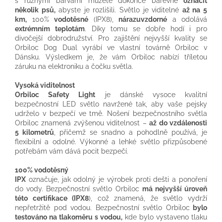
s různými barvami můžete dokonce barevně
označit
několik psů,
abyste je rozlišili. Světlo je viditelné
až na 5
km,
100%
vodotěsné
(IPX8),
nárazuvzdorné
a odolává
extrémním teplotám
. Díky tomu se dobře hodí i pro
divočejší dobrodružství. Pro zajištění nejvyšší kvality se
Orbiloc Dog Dual vyrábí ve vlastní továrně Orbiloc v
Dánsku. Výsledkem je, že vám Orbiloc nabízí tříletou
záruku na elektroniku a čočku světla.
Vysoká viditelnost
Orbiloc Safety Light
je dánské vysoce kvalitní
bezpečnostní LED světlo navržené tak, aby vaše pejsky
udrželo v bezpečí ve tmě. Nošení bezpečnostního světla
Orbiloc znamená zvýšenou viditelnost –
až do vzdálenosti
5 kilometrů
, přičemž se snadno a pohodlně používá, je
flexibilní a odolné. Výkonné a lehké světlo přizpůsobené
potřebám vám dává pocit bezpečí.
100% vodotěsný
IPX
označuje, jak odolný je výrobek proti dešti a ponoření
do vody. Bezpečnostní světlo Orbiloc
má nejvyšší úroveň
této certifikace (IPX8
), což znamená, že světlo vydrží
nepřetržitě pod vodou. Bezpečnostní světlo Orbiloc
bylo
testováno na tlakoměru s vodou,
kde bylo vystaveno tlaku