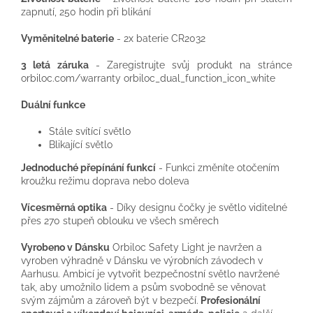
zapnutí, 250 hodin při blikání
Vyměnitelné baterie
- 2x baterie CR2032
3 letá záruka
- Zaregistrujte svůj produkt na stránce
orbiloc.com/warranty orbiloc_dual_function_icon_white
Duální funkce
Stále svítící světlo
Blikající světlo
Jednoduché přepínání funkcí
- Funkci změníte otočením
kroužku režimu doprava nebo doleva
Vícesměrná optika
- Díky designu čočky je světlo viditelné
přes 270 stupeň oblouku ve všech směrech
Vyrobeno v Dánsku
Orbiloc Safety Light je navržen a
vyroben výhradně v Dánsku ve výrobních závodech v
Aarhusu. Ambicí je vytvořit bezpečnostní světlo navržené
tak, aby umožnilo lidem a psům svobodně se věnovat
svým zájmům a zároveň být v bezpečí.
Profesionální