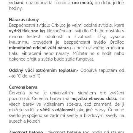
11 barů,
což odpovídá hloubce
100 metrů,
po dobu jedné
hodiny.
Nárazuvzdorný
Bezpečnostní svítidlo Orbiloc je velmi odolné svítidlo, které
vydrží tlak 100 kg.
Bezpečnostní svítidlo Orbiloc obstálo v
mnoha testech odolnosti a životnosti. Díky vysoce
kvalitnímu provedení je bezpečnostní světlo Orbiloc
mimořádně odolné vůči nárazu
a není ovlivněno změnami
tlaku, vibracemi nebo nárazy. Můžete ho s hodit nebo
dokonce přejít a světlo bude stále fungovat.
Odolný vůči extrémním teplotám-
Odolává teplotám od
-40 °C do +50 °C
Červená barva
Červená barva je univerzálním signálem pro zvýšení
pozornosti. Červená barva má
největší vlnovou délku
ze
všech barev ve viditelném spektru, což znamená, že ji
můžete vidět
z věčší vzdálenosti
jako jiné barvy. Červené
světlo je spojeno se zadními světly a brzdovými světly na
autech a kolech.
Životnost baterie
- životnost baterie 100 hodin při stálém