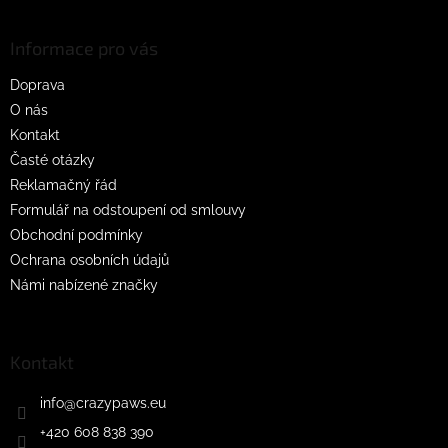
á
p
a
Informace pro vás
t
Doprava
í
O nás
Kontakt
Časté otázky
Reklamačný řád
Formulář na odstoupení od smlouvy
Obchodní podmínky
Ochrana osobních údajů
Námi nabízené značky
Kontakt
info
@
crazypaws.eu
+420 608 838 390