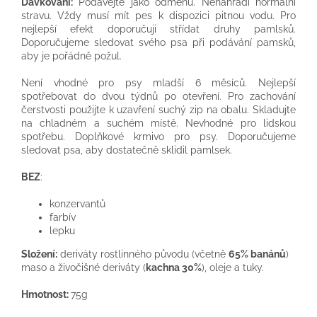
Dávkování:
Podávejte jako odměnu. Nenahradí normální
stravu. Vždy musí mít pes k dispozici pitnou vodu. Pro
nejlepší efekt doporučuji střídat druhy pamlsků.
Doporučujeme sledovat svého psa při podávání pamsků,
aby je pořádně požul.
Není vhodné pro psy mladší 6 měsíců. Nejlepší
spotřebovat do dvou týdnů po otevření. Pro zachování
čerstvosti použijte k uzavření suchý zip na obalu. Skladujte
na chladném a suchém místě. Nevhodné pro lidskou
spotřebu. Doplňkové krmivo pro psy. Doporučujeme
sledovat psa, aby dostatečně sklidil pamlsek.
BEZ
:
konzervantů
farbív
lepku
Složení:
deriváty rostlinného původu (včetně
65% banánů
)
maso a živočišné deriváty (
kachna 30%
), oleje a tuky.
Hmotnost:
75g