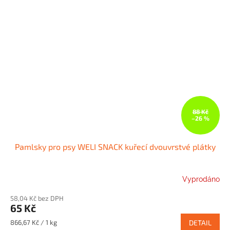
88 Kč
–26 %
Pamlsky pro psy WELI SNACK kuřecí dvouvrstvé plátky
Vyprodáno
58,04 Kč bez DPH
65 Kč
Měrná
866,67 Kč / 1 kg
DETAIL