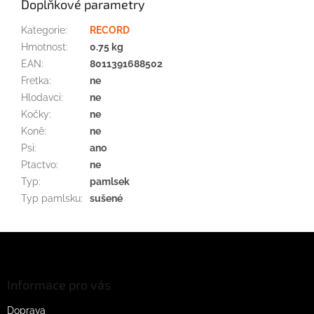
Doplňkové parametry
Kategorie
:
RECORD
Hmotnost
:
0.75 kg
EAN
:
8011391688502
Fretka
:
ne
Hlodavci
:
ne
Kočky
:
ne
Koně
:
ne
Psi
:
ano
Ptactvo
:
ne
Typ
:
pamlsek
Typ pamlsku
:
sušené
Z
á
p
a
Informace pro vás
t
Doprava