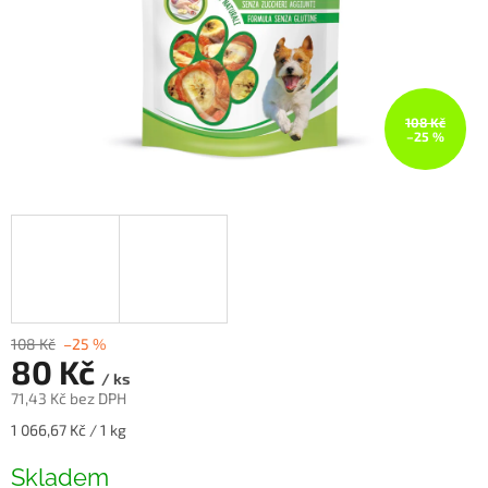
108 Kč
–25 %
108 Kč
–25 %
80 Kč
/ ks
71,43 Kč bez DPH
Měrná
1 066,67 Kč / 1 kg
cena:
Skladem