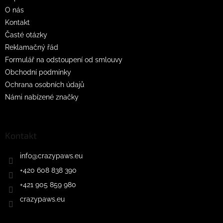
í
O nás
Kontakt
Časté otázky
Reklamačný řád
Formulář na odstoupení od smlouvy
Obchodní podmínky
Ochrana osobních údajů
Námi nabízené značky
Kontakt
info
@
crazypaws.eu
+420 608 838 390
+421 905 859 980
crazypaws.eu