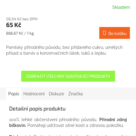
Skladem
58,04 Kč bez DPH
65 Kč
Měrná
866,67 Kč / 1 kg
Do košíku
cena:
Pamlsky přírodního původu, bez přidaného cukru, umělých
přísad a barviv a konzervačních látek, tuků a lepku.
ZOBRAZIT VŠECHNY SOUVISEJÍCÍ PRODUKTY
Popis
Hodnocení
Diskuze
Značka
Detailní popis produktu
100% lehké občerstvení přírodního původu.
Přírodní zdroj
bílkovin.
Pomáhají udržovat silné kosti a zdravou pokožku.