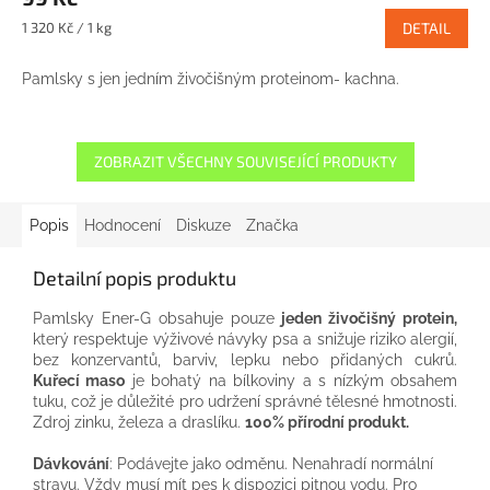
Měrná
1 320 Kč / 1 kg
DETAIL
cena:
Pamlsky s jen jedním živočišným proteinom- kachna.
ZOBRAZIT VŠECHNY SOUVISEJÍCÍ PRODUKTY
Popis
Hodnocení
Diskuze
Značka
Detailní popis produktu
Pamlsky Ener-G obsahuje pouze
jeden živočišný protein,
který respektuje výživové návyky psa a snižuje riziko alergií,
bez konzervantů, barviv, lepku nebo přidaných cukrů.
Kuřecí maso
je bohatý na bílkoviny a s nízkým obsahem
tuku, což je důležité pro udržení správné tělesné hmotnosti.
Zdroj zinku, železa a draslíku.
100% přírodní produkt.
Dávkování
: Podávejte jako odměnu. Nenahradí normální
stravu. Vždy musí mít pes k dispozici pitnou vodu. Pro