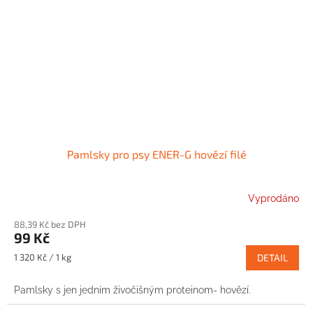
Pamlsky pro psy ENER-G hovězí filé
Vyprodáno
88,39 Kč bez DPH
99 Kč
Měrná
1 320 Kč / 1 kg
DETAIL
cena:
Pamlsky s jen jedním živočišným proteinom- hovězí.