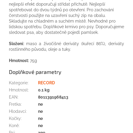
nejlepší efekt doporučuji střídat příchutě. Nejlepší
spotřebovat do dvou týdnů po otevření. Pro zachování
čerstvosti použijte na uzavření suchý zip na obalu.
Skladujte na chladném a suchém místě. Nevhodné pro
lidskou spotřebu. Doplňkové krmivo pro psy. Doporučujeme
sledovat psa, aby dostatečně pojedl pamlsek.
Složení:
maso a živočišné deriváty (kuřecí 86%), deriváty
rostlinného původu, oleje a tuky.
Hmotnost:
75g
Doplňkové parametry
Kategorie
:
RECORD
Hmotnost
:
0.1 kg
EAN
:
8011391968413
Fretka
:
ne
Hlodavci
:
ne
Kočky
:
ne
Koně
:
ne
Psi
:
ano