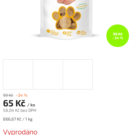
99 Kč
–34 %
99 Kč
–34 %
65 Kč
/ ks
58,04 Kč bez DPH
Měrná
866,67 Kč / 1 kg
cena:
Vyprodáno