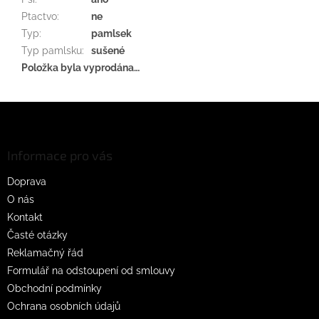
Ptactvo
:
ne
Typ
:
pamlsek
Typ pamlsku
:
sušené
Položka byla vyprodána…
Z
á
p
a
Informace pro vás
t
Doprava
í
O nás
Kontakt
Časté otázky
Reklamačný řád
Formulář na odstoupení od smlouvy
Obchodní podmínky
Ochrana osobních údajů