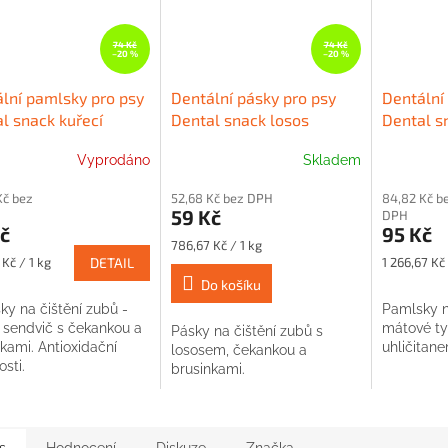
74 Kč
74 Kč
–20 %
–20 %
lní pamlsky pro psy
Dentální pásky pro psy
Dentální 
l snack kuřecí
Dental snack losos
Dental s
ič
Vyprodáno
Skladem
Kč bez
52,68 Kč bez DPH
84,82 Kč b
59 Kč
DPH
č
95 Kč
Měrná
786,67 Kč / 1 kg
cena:
Měrná
Kč / 1 kg
DETAIL
1 266,67 Kč 
cena:
Do košíku
ky na čištění zubů -
Pamlsky n
í sendvič s čekankou a
mátové ty
Pásky na čištění zubů s
kami. Antioxidační
uhličitan
lososem, čekankou a
osti.
brusinkami.
s
Hodnocení
Diskuze
Značka