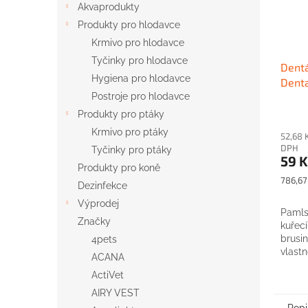
Akvaprodukty
Produkty pro hlodavce
Krmivo pro hlodavce
Tyčinky pro hlodavce
Dentá
Hygiena pro hlodavce
Denta
sendv
Postroje pro hlodavce
Produkty pro ptáky
Krmivo pro ptáky
52,68 
DPH
Tyčinky pro ptáky
59 K
Produkty pro koně
Měrná
786,67 
Dezinfekce
cena:
Výprodej
Pamls
Značky
kuřec
brusin
4pets
vlastn
ACANA
ActiVet
AIRY VEST
Popi