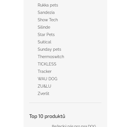
Rukka pets
Sandezia
Show Tech
Silinde
Star Pets
Suitical
Sunday pets
Thermoswitch
TICKLESS
Tracker
WAU DOG
ZU&LU
Zverlit
Top 10 produktů
Bežecký pás pro psa DOG