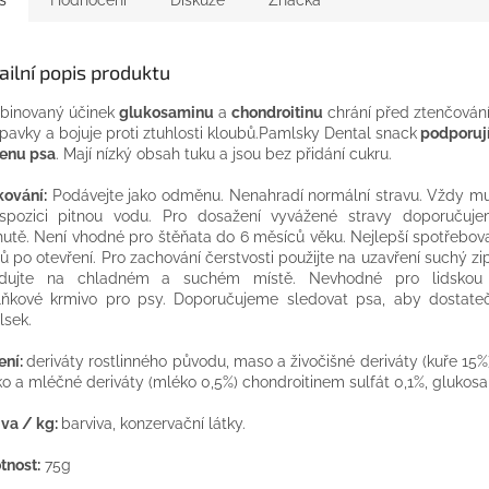
ailní popis produktu
binovaný účinek
glukosaminu
a
chondroitinu
chrání před ztenčován
pavky a bojuje proti ztuhlosti kloubů.Pamlsky Dental snack
podporují
enu psa
. Mají nízký obsah tuku a jsou bez přidání cukru.
ování:
Podávejte jako odměnu. Nenahradí normální stravu. Vždy mu
spozici pitnou vodu. Pro dosažení vyvážené stravy doporučuje
hutě. Není vhodné pro štěňata do 6 měsíců věku. Nejlepší spotřebov
ů po otevření. Pro zachování čerstvosti použijte na uzavření suchý zi
adujte na chladném a suchém místě. Nevhodné pro lidskou 
ňkové krmivo pro psy. Doporučujeme sledovat psa, aby dostate
sek.
ení:
deriváty rostlinného původu, maso a živočišné deriváty (kuře 15%)
o a mléčné deriváty (mléko 0,5%) chondroitinem sulfát 0,1%, glukosa
iva / kg:
barviva, konzervační látky.
nost:
75g