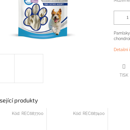
Můžeme 
Pamlsky 
chondro
Detailní
TISK
sející produkty
Kód:
REC687700
Kód:
REC687400