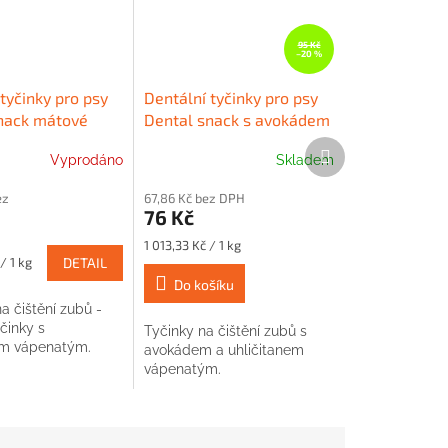
95 Kč
–20 %
tyčinky pro psy
Dentální tyčinky pro psy
nack mátové
Dental snack s avokádem
Další
Vyprodáno
Skladem
produkt
ez
67,86 Kč bez DPH
76 Kč
Měrná
1 013,33 Kč / 1 kg
cena:
/ 1 kg
DETAIL
Do košíku
a čištění zubů -
činky s
Tyčinky na čištění zubů s
em vápenatým.
avokádem a uhličitanem
vápenatým.