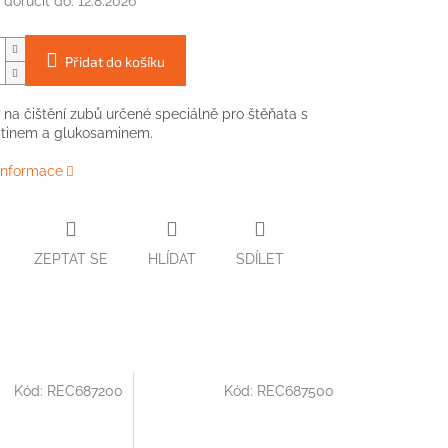
doručit do:
12.8.2026
Přidat do košíku
na čištění zubů určené speciálně pro štěňata s
itinem a glukosaminem.
 informace
ZEPTAT SE
HLÍDAT
SDÍLET
Kód:
REC687200
Kód:
REC687500