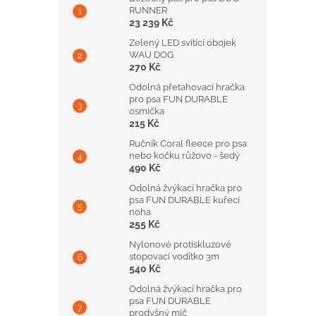
RUNNER
23 239 Kč
Zelený LED svítící obojek
WAU DOG
270 Kč
Odolná přetahovací hračka
pro psa FUN DURABLE
osmička
215 Kč
Ručník Coral fleece pro psa
nebo kočku růžovo - šedý
490 Kč
Odolná žvýkací hračka pro
psa FUN DURABLE kuřecí
noha
255 Kč
Nylonové protiskluzové
stopovací vodítko 3m
540 Kč
Odolná žvýkací hračka pro
psa FUN DURABLE
prodyšný míč