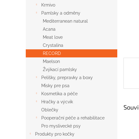
n
Krmivo
e
Pamlsky a odměny
l
Mediterranean natural
Acana
Meat love
Crystalina
RECORD
Maelson
Žvýkací pamlsky
Pelíšky, prepravky a boxy
Misky pre psa
Kosmetika a péče
Hračky a výcvik
Souvi
Oblečky
Pooperační péče a rehabilitace
Pro myslivecké psy
Produkty pro kočky