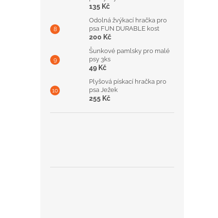
135 Kč
Odolná žvýkací hračka pro
psa FUN DURABLE kost
200 Kč
Šunkové pamlsky pro malé
psy 3ks
49 Kč
Plyšová pískací hračka pro
psa Ježek
255 Kč