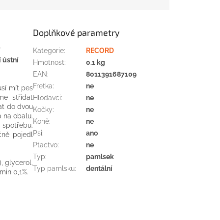
Doplňkové parametry
í
Kategorie
:
RECORD
 ústní
Hmotnost
:
0.1 kg
EAN
:
8011391687109
Fretka
:
ne
sí mít pes
me střídat
Hlodavci
:
ne
at do dvou
Kočky
:
ne
p na obalu.
Koně
:
ne
spotřebu.
Psi
:
ano
čně pojedl
Ptactvo
:
ne
Typ
:
pamlsek
, glycerol,
Typ pamlsku
:
dentální
min 0,1%.