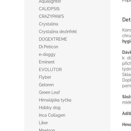
Aqualighter
CALIOPSIS
CRAZYPAWS
Det
Crystalina
Kom
Crystalina dezinfekt
chru
DOGEXTREME
hygi
Dr.Peticon
Dávk
e-doggy
k di
Eminent
příc
týdn
EVOLUTOR
Skl
Flyber
Dopl
Geloren
paml
Green Leaf
Slož
Himalájska tyčka
mlék
Hobby dog
Adit
Inca Collagen
Liker
Hmot
Maelson