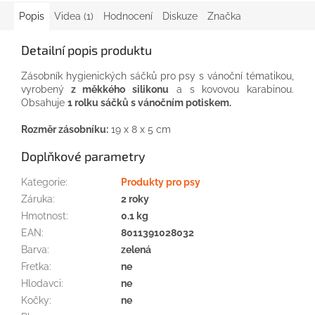
Popis
Videa (1)
Hodnocení
Diskuze
Značka
Detailní popis produktu
Zásobník hygienických sáčků pro psy s vánoční tématikou,
vyrobený
z měkkého silikonu
a s kovovou karabinou.
Obsahuje
1 rolku sáčků s vánočním potiskem.
Rozměr zásobníku:
19 x 8 x 5 cm
Doplňkové parametry
Kategorie
:
Produkty pro psy
Záruka
:
2 roky
Hmotnost
:
0.1 kg
EAN
:
8011391028032
Barva
:
zelená
Fretka
:
ne
Hlodavci
:
ne
Kočky
:
ne