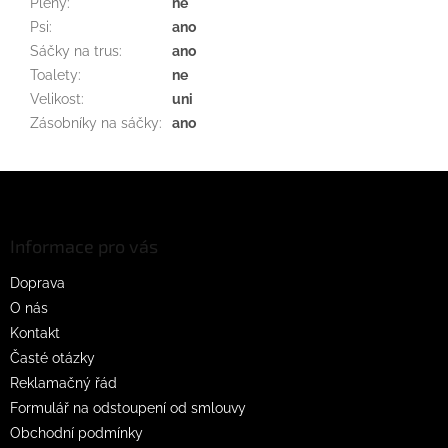
Pleny
:
ne
Psi
:
ano
Sáčky na trus
:
ano
Toalety
:
ne
Velikost
:
uni
Zásobníky na sáčky
:
ano
Z
á
p
a
Informace pro vás
t
Doprava
í
O nás
Kontakt
Časté otázky
Reklamačný řád
Formulář na odstoupení od smlouvy
Obchodní podmínky