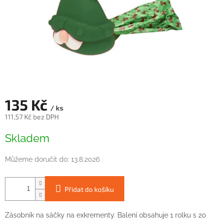
135 Kč
/ ks
111,57 Kč bez DPH
Měrná
Skladem
cena:
Můžeme doručit do:
13.8.2026
Přidat do košíku
Zásobník na sáčky na exkrementy. Balení obsahuje 1 rolku s 20