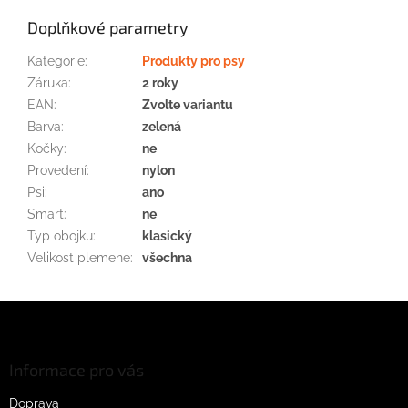
Doplňkové parametry
Kategorie
:
Produkty pro psy
Záruka
:
2 roky
EAN
:
Zvolte variantu
Barva
:
zelená
Kočky
:
ne
Provedení
:
nylon
Psi
:
ano
Smart
:
ne
Typ obojku
:
klasický
Velikost plemene
:
všechna
Z
á
p
a
Informace pro vás
t
Doprava