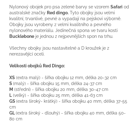
Nylonový
obojek pro
psa
zelené
barvy
se vzorem
Safari
od
australské
značky
Red
dingo
.
Tyto
obojky jsou
velmi
kvalitní,
trvanlivé
, pevné
a
vypadají
na
pejskovi
výborně
.
Obojky
jsou vyrobeny
z
velmi kvalitního
a
pevného
nylonového
materiálu
.
Jedinečná
spona
ve tvaru
kosti
Bucklebone
je jednou
z
nejpevnějších
spon
na
trhu.
Všechny
obojky jsou
nastavitelné
a
D
kroužek
je
z
nerezavějící oceli.
Velikosti
obojků
Red
Dingo
:
XS
(
extra
malý
)
-
šířka
obojku
12
mm
, délka
20-32
cm
S
(
malý
)
-
šířka
obojku
15
mm
, délka
24-37
cm
M
(střední
)
-
šířka
obojku
20
mm
, délka
30-47
cm
L
(
velký
)
-
šířka
obojku
25
mm
, délka
41-63
cm
GS
(
extra
široký-
krátký
)
-
šířka
obojku
40
mm
, délka
37-55
cm
GL
(
extra
široký
-
dlouhý
)
-
šířka
obojku
40
mm
, délka
50-
80
cm