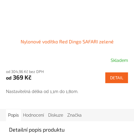
Nylonové vodítko Red Dingo SAFARI zelené
Skladem
od 304,96 Kč bez DPH
369 Kč
od
DETAIL
Nastavitelná délka od 1,1m do 1,80m.
Popis
Hodnocení
Diskuze
Značka
Detailní popis produktu