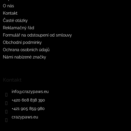
í
O nás
Kontakt
Časté otázky
Reklamačný řád
Formulář na odstoupení od smlouvy
Obchodní podmínky
Ochrana osobních údajů
Námi nabízené značky
Kontakt
info
@
crazypaws.eu
+420 608 838 390
+421 905 859 980
crazypaws.eu