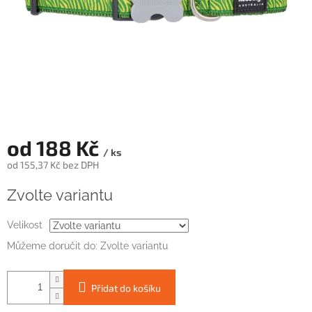
od
188 Kč
/ ks
od
155,37 Kč
bez DPH
Měrná
Zvolte variantu
cena:
Velikost
Můžeme doručit do:
Zvolte variantu
Přidat do košíku