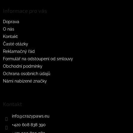
p
a
Informace pro vás
t
Doprava
í
O nás
Kontakt
Časté otázky
Reklamačný řád
Formulář na odstoupení od smlouvy
Obchodní podmínky
Ochrana osobních údajů
Námi nabízené značky
Kontakt
info
@
crazypaws.eu
+420 608 838 390