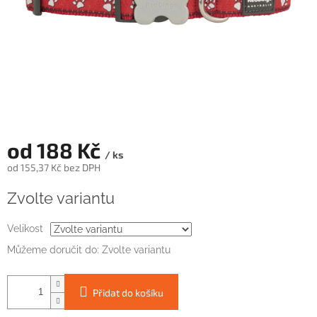
od
188 Kč
/ ks
od
155,37 Kč
bez DPH
Měrná
Zvolte variantu
cena:
Velikost
Můžeme doručit do:
Zvolte variantu
Přidat do košíku