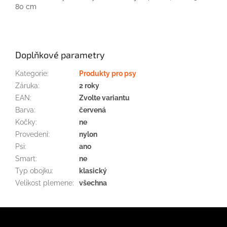
80
cm
Doplňkové parametry
Kategorie
:
Produkty pro psy
Záruka
:
2 roky
EAN
:
Zvolte variantu
Barva
:
červená
Kočky
:
ne
Provedení
:
nylon
Psi
:
ano
Smart
:
ne
Typ obojku
:
klasický
Velikost plemene
:
všechna
Z
á