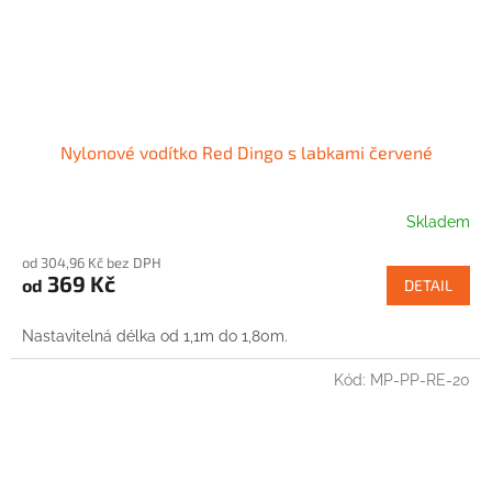
Nylonové vodítko Red Dingo s labkami červené
Skladem
od 304,96 Kč bez DPH
369 Kč
od
DETAIL
Nastavitelná délka od 1,1m do 1,80m.
Kód:
MP-PP-RE-20