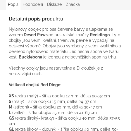
Popis
Hodnocení
Diskuze
Značka
Detailní popis produktu
Nylonový
obojek pro
psa
červené
barvy
s tlapkama se
vzorem
Desert Paws
od
australské
značky
Red
dingo
.
Tyto
obojky jsou
velmi
kvalitní,
trvanlivé
, pevné
a
vypadají
na
pejskovi
výborně
.
Obojky
jsou vyrobeny
z
velmi kvalitního
a
pevného
nylonového
materiálu
.
Jedinečná
spona
ve tvaru
kosti
Bucklebone
je jednou
z
nejpevnějších
spon
na
trhu.
Všechny
obojky jsou
nastavitelné
a
D
kroužek
je
z
nerezavějící oceli.
Velikosti
obojků
Red
Dingo
:
XS
(
extra
malý
)
-
šířka
obojku
12
mm
, délka
20-32
cm
S
(
malý
)
-
šířka
obojku
15
mm
, délka
24-37
cm
M
(střední
)
-
šířka
obojku
20
mm
, délka
30-47
cm
L
(
velký
)
-
šířka
obojku
25
mm
, délka
41-63
cm
GS
(
extra
široký-
krátký
)
-
šířka
obojku
40
mm
, délka
37-55
cm
GL
(
extra
široký
-
dlouhý
)
-
šířka
obojku
40
mm
, délka
50-