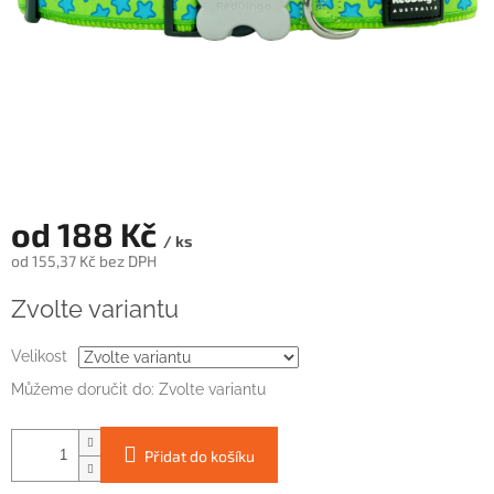
od
188 Kč
/ ks
od
155,37 Kč
bez DPH
Měrná
Zvolte variantu
cena:
Velikost
Můžeme doručit do:
Zvolte variantu
Přidat do košíku