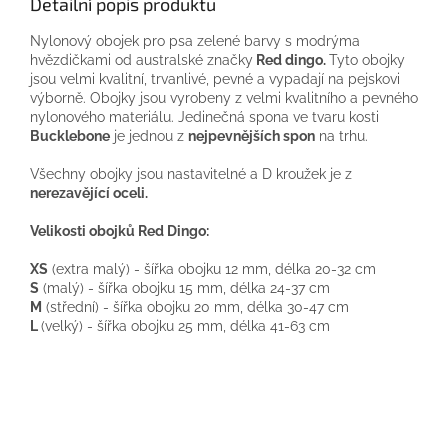
Detailní popis produktu
Nylonový
obojek pro
psa
zelené barvy
s modrýma
hvězdičkami
od
australské
značky
Red
dingo
.
Tyto
obojky
jsou
velmi
kvalitní,
trvanlivé
, pevné
a
vypadají
na
pejskovi
výborně
.
Obojky
jsou vyrobeny
z
velmi kvalitního
a
pevného
nylonového
materiálu
.
Jedinečná
spona
ve tvaru
kosti
Bucklebone
je jednou
z
nejpevnějších
spon
na
trhu.
Všechny
obojky jsou
nastavitelné
a
D
kroužek
je
z
nerezavějící oceli.
Velikosti
obojků
Red
Dingo
:
XS
(
extra
malý
)
-
šířka
obojku
12
mm
, délka
20-32
cm
S
(
malý
)
-
šířka
obojku
15
mm
, délka
24-37
cm
M
(střední
)
-
šířka
obojku
20
mm
, délka
30-47
cm
L
(
velký
)
-
šířka
obojku
25
mm
, délka
41-63
cm