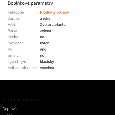
Doplňkové parametry
Kategorie
:
Produkty pro psy
Záruka
:
2 roky
EAN
:
Zvolte variantu
Barva
:
zelená
Kočky
:
ne
Provedení
:
nylon
Psi
:
ano
Smart
:
ne
Typ obojku
:
klasický
Velikost plemene
:
všechna
Z
á
p
a
Informace pro vás
t
Doprava
í