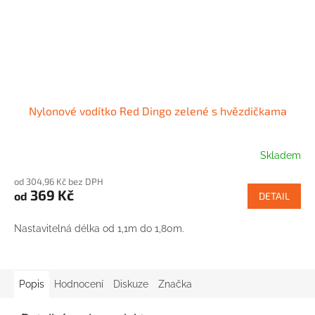
Nylonové vodítko Red Dingo zelené s hvězdičkama
Skladem
od 304,96 Kč bez DPH
369 Kč
od
DETAIL
Nastavitelná délka od 1,1m do 1,80m.
Popis
Hodnocení
Diskuze
Značka