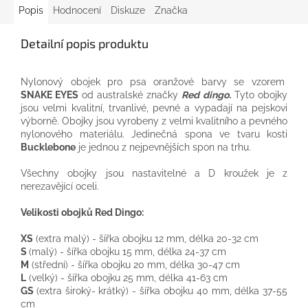
Popis
Hodnocení
Diskuze
Značka
Detailní popis produktu
Nylonový
obojek pro
psa
oranžové barvy
se vzorem
SNAKE EYES
od
australské
značky
Red
dingo
.
Tyto
obojky
jsou
velmi
kvalitní,
trvanlivé
, pevné
a
vypadají
na
pejskovi
výborně
.
Obojky
jsou vyrobeny
z
velmi kvalitního
a
pevného
nylonového
materiálu
.
Jedinečná
spona
ve tvaru
kosti
Bucklebone
je jednou
z
nejpevnějších
spon
na
trhu.
Všechny
obojky jsou
nastavitelné
a
D
kroužek
je
z
nerezavějící oceli.
Velikosti
obojků
Red
Dingo
:
XS
(
extra
malý
)
-
šířka
obojku
12
mm
, délka
20-32
cm
S
(
malý
)
-
šířka
obojku
15
mm
, délka
24-37
cm
M
(střední
)
-
šířka
obojku
20
mm
, délka
30-47
cm
L
(
velký
)
-
šířka
obojku
25
mm
, délka
41-63
cm
GS
(
extra
široký-
krátký
)
-
šířka
obojku
40
mm
, délka
37-55
cm