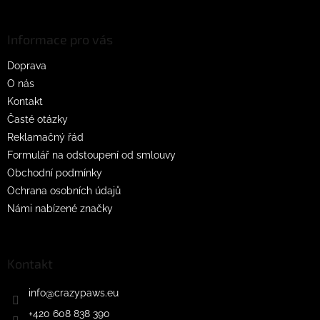
á
p
a
Informace pro vás
t
Doprava
í
O nás
Kontakt
Časté otázky
Reklamačný řád
Formulář na odstoupení od smlouvy
Obchodní podmínky
Ochrana osobních údajů
Námi nabízené značky
Kontakt
info
@
crazypaws.eu
+420 608 838 390