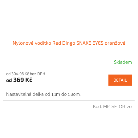
Nylonové vodítko Red Dingo SNAKE EYES oranžové
Skladem
od 304,96 Kč bez DPH
369 Kč
od
DETAIL
Nastavitelná délka od 1,1m do 1,80m.
Kód:
MP-SE-OR-20