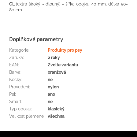
GL
(
extra
široký
-
dlouhý
)
-
šířka
obojku
40
mm
, délka
50-
80
cm
Doplňkové parametry
Kategorie
:
Produkty pro psy
Záruka
:
2 roky
EAN
:
Zvolte variantu
Barva
:
oranžová
Kočky
:
ne
Provedení
:
nylon
Psi
:
ano
Smart
:
ne
Typ obojku
:
klasický
Velikost plemene
:
všechna
Z