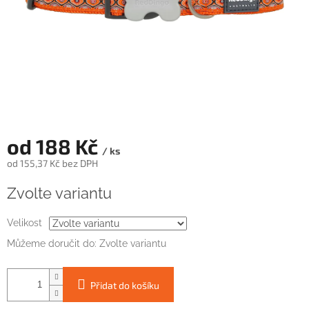
od
188 Kč
/ ks
od
155,37 Kč
bez DPH
Měrná
Zvolte variantu
cena:
Velikost
Můžeme doručit do:
Zvolte variantu
Přidat do košíku