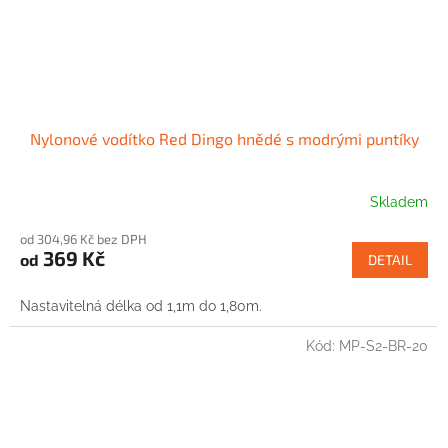
Nylonové vodítko Red Dingo hnědé s modrými puntíky
Skladem
od 304,96 Kč bez DPH
369 Kč
od
DETAIL
Nastavitelná délka od 1,1m do 1,80m.
Kód:
MP-S2-BR-20