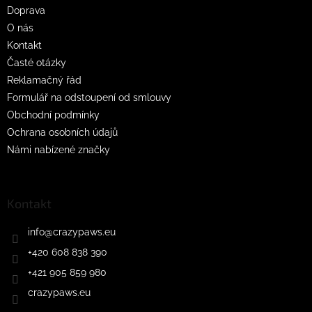
t
Doprava
í
O nás
Kontakt
Časté otázky
Reklamačný řád
Formulář na odstoupení od smlouvy
Obchodní podmínky
Ochrana osobních údajů
Námi nabízené značky
Kontakt
info
@
crazypaws.eu
+420 608 838 390
+421 905 859 980
crazypaws.eu