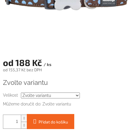
od
188 Kč
/ ks
od
155,37 Kč
bez DPH
Měrná
Zvolte variantu
cena:
Velikost
Můžeme doručit do:
Zvolte variantu
Přidat do košíku