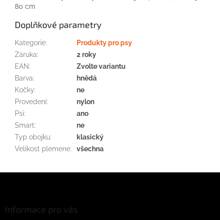
80
cm
Doplňkové parametry
Kategorie
:
Produkty pro psy
Záruka
:
2 roky
EAN
:
Zvolte variantu
Barva
:
hnědá
Kočky
:
ne
Provedení
:
nylon
Psi
:
ano
Smart
:
ne
Typ obojku
:
klasický
Velikost plemene
:
všechna
Z
á
p
a
Informace pro vás