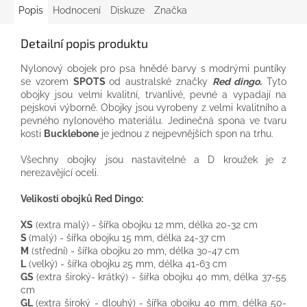
Popis
Hodnocení
Diskuze
Značka
Detailní popis produktu
Nylonový
obojek pro
psa
hnědé barvy
s
modrými puntíky
se vzorem
SPOTS
od
australské
značky
Red
dingo
.
Tyto
obojky jsou
velmi
kvalitní,
trvanlivé
, pevné
a
vypadají
na
pejskovi
výborně
.
Obojky
jsou vyrobeny
z
velmi kvalitního
a
pevného
nylonového
materiálu
.
Jedinečná
spona
ve tvaru
kosti
Bucklebone
je jednou
z
nejpevnějších
spon
na
trhu.
Všechny
obojky jsou
nastavitelné
a
D
kroužek
je
z
nerezavějící oceli.
Velikosti
obojků
Red
Dingo
:
XS
(
extra
malý
)
-
šířka
obojku
12
mm
, délka
20-32
cm
S
(
malý
)
-
šířka
obojku
15
mm
, délka
24-37
cm
M
(střední
)
-
šířka
obojku
20
mm
, délka
30-47
cm
L
(
velký
)
-
šířka
obojku
25
mm
, délka
41-63
cm
GS
(
extra
široký-
krátký
)
-
šířka
obojku
40
mm
, délka
37-55
cm
GL
(
extra
široký
-
dlouhý
)
-
šířka
obojku
40
mm
, délka
50-