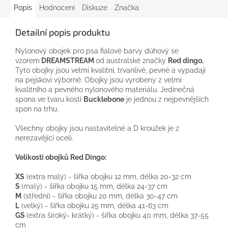
Popis
Hodnocení
Diskuze
Značka
Detailní popis produktu
Nylonový
obojek pro
psa
fialové
barvy
dúhový se
vzorem
DREAMSTREAM
od
australské
značky
Red
dingo
.
Tyto
obojky jsou
velmi
kvalitní,
trvanlivé
, pevné
a
vypadají
na
pejskovi
výborně
.
Obojky
jsou vyrobeny
z
velmi
kvalitního
a
pevného
nylonového
materiálu
.
Jedinečná
spona
ve tvaru
kosti
Bucklebone
je jednou
z
nejpevnějších
spon
na
trhu.
Všechny
obojky jsou
nastavitelné
a
D
kroužek
je
z
nerezavějící oceli.
Velikosti
obojků
Red
Dingo
:
XS
(
extra
malý
)
-
šířka
obojku
12
mm
, délka
20-32
cm
S
(
malý
)
-
šířka
obojku
15
mm
, délka
24-37
cm
M
(střední
)
-
šířka
obojku
20
mm
, délka
30-47
cm
L
(
velký
)
-
šířka
obojku
25
mm
, délka
41-63
cm
GS
(
extra
široký-
krátký
)
-
šířka
obojku
40
mm
, délka
37-55
cm