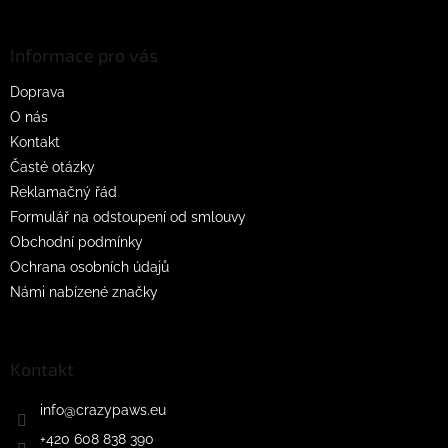
á
p
a
Informace pro vás
t
Doprava
í
O nás
Kontakt
Časté otázky
Reklamačný řád
Formulář na odstoupení od smlouvy
Obchodní podmínky
Ochrana osobních údajů
Námi nabízené značky
Kontakt
info
@
crazypaws.eu
+420 608 838 390