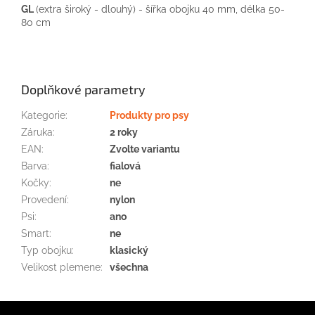
GL
(
extra
široký
-
dlouhý
)
-
šířka
obojku
40
mm
, délka
50-
80
cm
Doplňkové parametry
Kategorie
:
Produkty pro psy
Záruka
:
2 roky
EAN
:
Zvolte variantu
Barva
:
fialová
Kočky
:
ne
Provedení
:
nylon
Psi
:
ano
Smart
:
ne
Typ obojku
:
klasický
Velikost plemene
:
všechna
Z