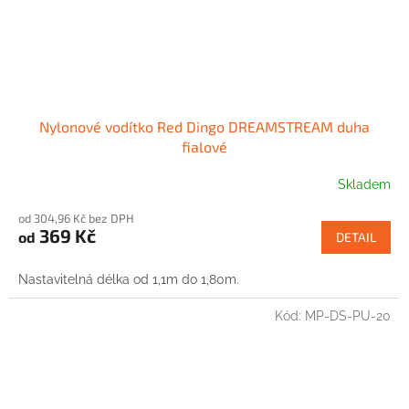
Nylonové vodítko Red Dingo DREAMSTREAM duha
fialové
Skladem
od 304,96 Kč bez DPH
369 Kč
od
DETAIL
Nastavitelná délka od 1,1m do 1,80m.
Kód:
MP-DS-PU-20