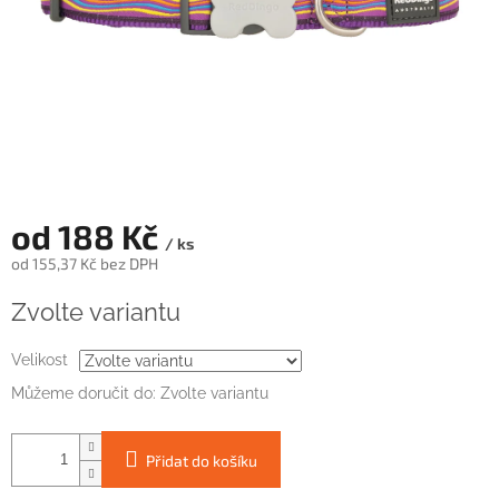
od
188 Kč
/ ks
od
155,37 Kč
bez DPH
Měrná
Zvolte variantu
cena:
Velikost
Můžeme doručit do:
Zvolte variantu
Přidat do košíku