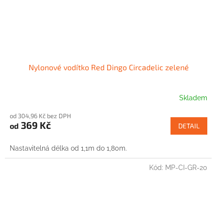
Nylonové vodítko Red Dingo Circadelic zelené
Skladem
od 304,96 Kč bez DPH
369 Kč
od
DETAIL
Nastavitelná délka od 1,1m do 1,80m.
Kód:
MP-CI-GR-20