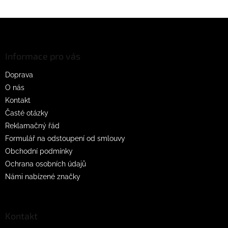
Z
á
p
a
Informace pro vás
t
Doprava
í
O nás
Kontakt
Časté otázky
Reklamačný řád
Formulář na odstoupení od smlouvy
Obchodní podmínky
Ochrana osobních údajů
Námi nabízené značky
Kontakt