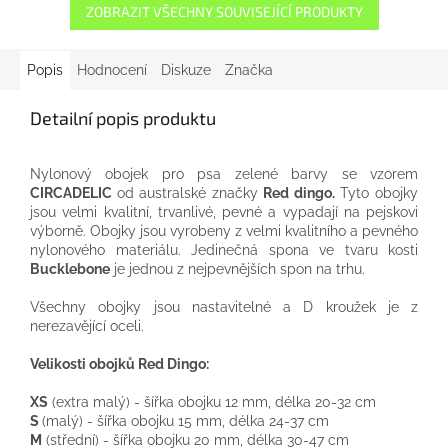
ZOBRAZIT VŠECHNY SOUVISEJÍCÍ PRODUKTY
Popis
Hodnocení
Diskuze
Značka
Detailní popis produktu
Nylonový
obojek pro
psa
zelené barvy
se vzorem
CIRCADELIC
od
australské
značky
Red
dingo
.
Tyto
obojky
jsou
velmi
kvalitní,
trvanlivé
, pevné
a
vypadají
na
pejskovi
výborně
.
Obojky
jsou vyrobeny
z
velmi kvalitního
a
pevného
nylonového
materiálu
.
Jedinečná
spona
ve tvaru
kosti
Bucklebone
je jednou
z
nejpevnějších
spon
na
trhu.
Všechny
obojky jsou
nastavitelné
a
D
kroužek
je
z
nerezavějící oceli.
Velikosti
obojků
Red
Dingo
:
XS
(
extra
malý
)
-
šířka
obojku
12
mm
, délka
20-32
cm
S
(
malý
)
-
šířka
obojku
15
mm
, délka
24-37
cm
M
(střední
)
-
šířka
obojku
20
mm
, délka
30-47
cm