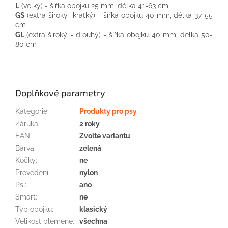
L
(
velký
)
-
šířka
obojku
25
mm
, délka
41-63
cm
GS
(
extra
široký-
krátký
)
-
šířka
obojku
40
mm
, délka
37-55
cm
GL
(
extra
široký
-
dlouhý
)
-
šířka
obojku
40
mm
, délka
50-
80
cm
Doplňkové parametry
Kategorie
:
Produkty pro psy
Záruka
:
2 roky
EAN
:
Zvolte variantu
Barva
:
zelená
Kočky
:
ne
Provedení
:
nylon
Psi
:
ano
Smart
:
ne
Typ obojku
:
klasický
Velikost plemene
:
všechna