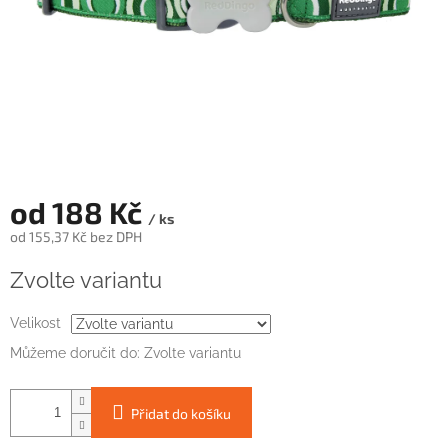
od
188 Kč
/ ks
od
155,37 Kč
bez DPH
Měrná
Zvolte variantu
cena:
Velikost
Můžeme doručit do:
Zvolte variantu
Přidat do košíku