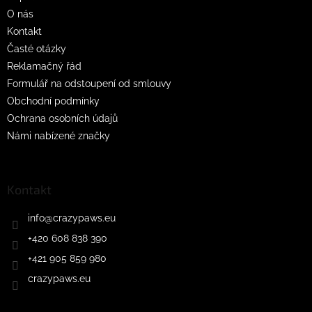
í
O nás
Kontakt
Časté otázky
Reklamačný řád
Formulář na odstoupení od smlouvy
Obchodní podmínky
Ochrana osobních údajů
Námi nabízené značky
Kontakt
info
@
crazypaws.eu
+420 608 838 390
+421 905 859 980
crazypaws.eu