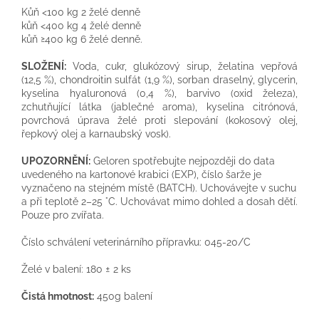
Kůň <100 kg 2 želé denně
kůň <400 kg 4 želé denně
kůň ≥400 kg 6 želé denně.
SLOŽENÍ:
Voda, cukr, glukózový sirup, želatina vepřová
(12,5 %), chondroitin sulfát (1,9 %), sorban draselný, glycerin,
kyselina hyaluronová (0,4 %), barvivo (oxid železa),
zchutňující látka (jablečné aroma), kyselina citrónová,
povrchová úprava želé proti slepování (kokosový olej,
řepkový olej a karnaubský vosk).
UPOZORNĚNÍ:
Geloren spotřebujte nejpozději do data
uvedeného na kartonové krabici (EXP), číslo šarže je
vyznačeno na stejném místě (BATCH). Uchovávejte v suchu
a při teplotě 2–25 °C. Uchovávat mimo dohled a dosah dětí.
Pouze pro zvířata.
Číslo schválení veterinárního přípravku: 045-20/C
Želé v balení: 180 ± 2 ks
Čistá hmotnost:
450g balení