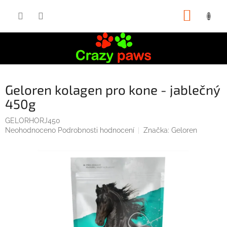
Přejít
NÁKUP
na
obsah
KOŠÍK
Geloren kolagen pro kone - jablečný
450g
GELORHORJ450
Průměrné
Neohodnoceno
Podrobnosti hodnocení
Značka:
Geloren
hodnocení
produktu
je
0,0
z
5
hvězdiček.