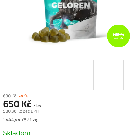
680 Kč
–4 %
680 Kč
–4 %
650 Kč
/ ks
580,36 Kč bez DPH
Měrná
1 444,44 Kč / 1 kg
cena:
Skladem