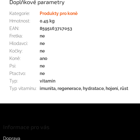
Doplňkové parametry
Kategorie
:
Produkty pro koně
Hmotnost
:
0.45 kg
EAN
:
8595163717053
Fretka
:
ne
Hlodavci
:
ne
Kočky
:
ne
Koně
:
ano
Psi
:
ne
Ptactvo
:
ne
Typ
:
vitamín
Typ vitamínu
:
imunita, regenerace, hydratace, hojení, růst
Z
á
p
a
Informace pro vás
t
Doprava