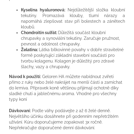
Kyselina hyaluronová:
Nejdůležitější složka kloubní
tekutiny. Promazává klouby, tlumí nárazy a
napomáhá zlepšovat stav při bolestech a zánětech
kloubů.
Chondroitin sulfát:
Důležitá součást kloubní
chrupavky a synoviální tekutiny. Zaručuje pružnost,
pevnost a odolnost chrupavky.
Želatina:
Látka bílkovinné povahy v dobře stravitelné
formě poskytující základní stavební součásti pro
tvorbu kolagenu. Kolagen je důležitý pro zdravé
šlachy, vazy a chrupavky.
Návod k použití:
Geloren HA můžete nabídnout zvířeti
přímo z ruky nebo želé nakrájet na menší části a zamíchat
do krmiva. Přípravek koně většinou přijímají ochotně díky
sladké chuti a jablečnému aroma. Vhodné pro všechny
typy koní
Dávkovaní:
Podle váhy podávejte 2 až 6 želé denně.
Největšího účinku dosáhnete při 90denním nepřetržitém
užívání. Kúru doporučujeme zopakovat 3x ročně.
Nepřekračujte doporučené denní dávkování.