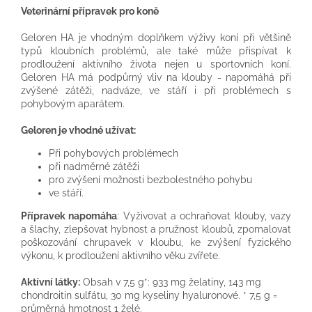
Veterinární přípravek pro koně
Geloren HA je vhodným doplňkem výživy koní při většině
typů kloubních problémů, ale také může přispívat k
prodloužení aktivního života nejen u sportovních koní.
Geloren HA má podpůrný vliv na klouby - napomáhá při
zvýšené zátěži, nadváze, ve stáří i při problémech s
pohybovým aparátem.
Geloren je vhodné užívat:
Při pohybových problémech
při nadměrné zátěži
pro zvýšení možnosti bezbolestného pohybu
ve stáří.
Přípravek napomáha
: Vyživovat a ochraňovat klouby, vazy
a šlachy, zlepšovat hybnost a pružnost kloubů, zpomalovat
poškozování chrupavek v kloubu, ke zvýšení fyzického
výkonu, k prodloužení aktivního věku zvířete.
Aktívní látky:
Obsah v 7,5 g*: 933 mg želatiny, 143 mg
chondroitin sulfátu, 30 mg kyseliny hyaluronové. * 7,5 g =
průměrná hmotnost 1 želé.