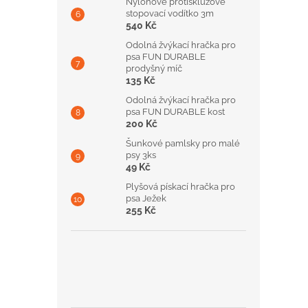
Nylonové protiskluzové
stopovací vodítko 3m
540 Kč
Odolná žvýkací hračka pro
psa FUN DURABLE
prodyšný míč
135 Kč
Odolná žvýkací hračka pro
psa FUN DURABLE kost
200 Kč
Šunkové pamlsky pro malé
psy 3ks
49 Kč
Plyšová pískací hračka pro
psa Ježek
255 Kč