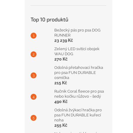
Top 10 produktů
Bežecký pás pro psa DOG
RUNNER
23 239 Kč
Zelený LED svítící obojek
WAU DOG
270 Kč
Odolná přetahovací hračka
pro psa FUN DURABLE
osmička
215 Kč
Ručník Coral fleece pro psa
nebo kočku růžovo - šedý
490 Kč
Odolná žvýkací hračka pro
psa FUN DURABLE kuřecí
noha
255 Kč