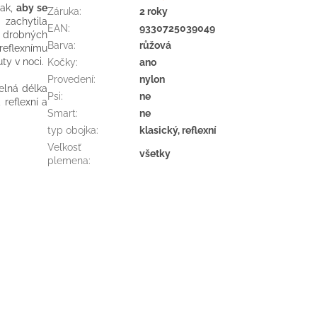
tak,
aby se
Záruka
:
2 roky
zachytila
EAN
:
9330725039049
a drobných
Barva
:
růžová
 reflexnímu
ty v noci.
Kočky
:
ano
Provedení
:
nylon
telná délka
Psi
:
ne
reflexní a
Smart
:
ne
typ obojka
:
klasický, reflexní
Veľkosť
všetky
plemena
: