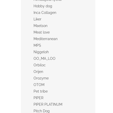
Hobby dog
Inca Collagen
Liker
Maelson
Meat love
Mediterranean
MPS
Niggeloh
OO_MA_LOO
Orbiloc
Orijen
Orozyme
OTOM
Pet tribe
PIPER
PIPER PLATINUM
Pitch Dog