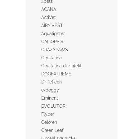
4pets
ACANA
ActiVet
AIRY VEST
Aqualighter
CALIOPSIS
CRAZYPAWS
Crystalina
Crystalina dezinfekt
DOGEXTREME
Dr.Peticon
e-doggy
Eminent
EVOLUTOR
Flyber
Geloren
Green Leaf
Himalájska tyčka