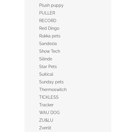
Plush puppy
PULLER
RECORD
Red Dingo
Rukka pets
Sandezia
Show Tech
Silinde
Star Pets
Suitical
Sunday pets
Thermoswitch
TICKLESS
Tracker
WAU DOG
ZU&LU
Zverlit