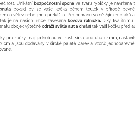
ečnost. Unikátní
bezpečnostní spona
ve tvaru rybičky je navržena 
pnula
pokud by se vaše kočka během toulek v přírodě pevně 
kem o větev nebo jinou překážku. Pro ochranu volně žijících ptáků 
átek je na našich límce zavěšena
kovová rolnička.
Díky kvalitnímu
riálu obojek výtečně
odráží světla aut a chrání
tak vaši kočku před au
ky pro kočky mají jednotnou velikost: šířka popruhu 12 mm, nastavi
2 cm a jsou dodávány v široké paletě barev a vzorů: jednobarevné, 
ované.