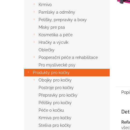
n
Krmivo
e
Pamlsky a odměny
l
Pelíšky, prepravky a boxy
Misky pre psa
Kosmetika a péče
Hračky a výcvik
Oblečky
Pooperační péče a rehabilitace
Pro myslivecké psy
Produkty pro kočky
Obojky pro kočky
Postroje pro kočky
Popi
Přepravky pro kočky
Pělíšky pro kočky
Péče o kočku
Det
Krmiva pro kočky
Refl
Steliva pro kočky
všec