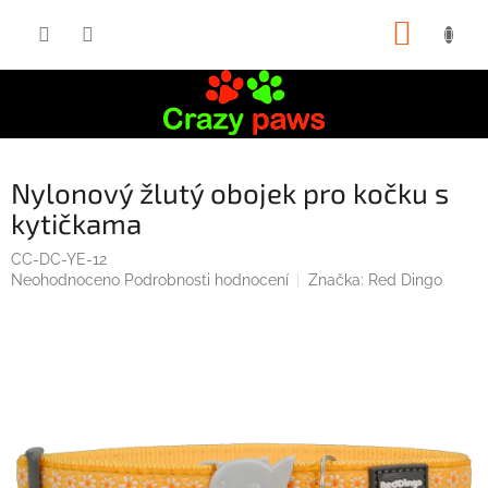
Přejít
NÁKUP
na
obsah
KOŠÍK
Nylonový žlutý obojek pro kočku s
kytičkama
CC-DC-YE-12
Průměrné
Neohodnoceno
Podrobnosti hodnocení
Značka:
Red Dingo
hodnocení
produktu
je
0,0
z
5
hvězdiček.