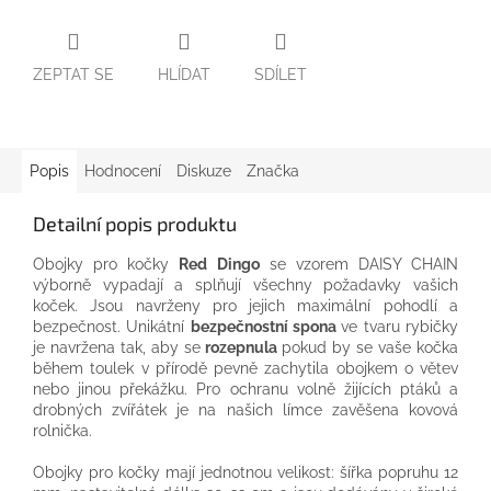
ZEPTAT SE
HLÍDAT
SDÍLET
Popis
Hodnocení
Diskuze
Značka
Detailní popis produktu
Obojky pro kočky
Red Dingo
se vzorem DAISY CHAIN
výborně vypadají a splňují všechny požadavky vašich
koček. Jsou navrženy pro jejich maximální pohodlí a
bezpečnost. Unikátní
bezpečnostní spona
ve tvaru rybičky
je navržena tak, aby se
rozepnula
pokud by se vaše kočka
během toulek v přírodě pevně zachytila obojkem o větev
nebo jinou překážku. Pro ochranu volně žijících ptáků a
drobných zvířátek je na našich límce zavěšena kovová
rolnička.
Obojky pro kočky mají jednotnou velikost: šířka popruhu 12