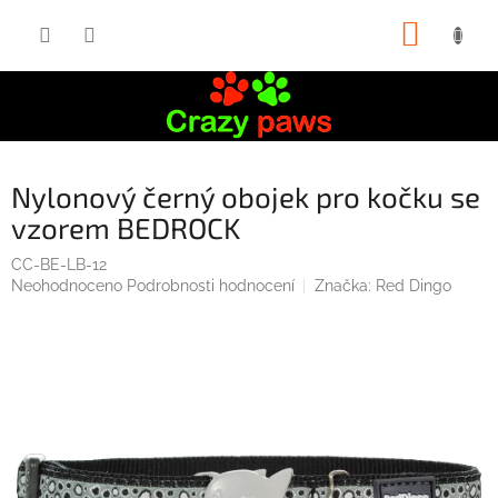
Přejít
NÁKUP
na
obsah
KOŠÍK
Nylonový černý obojek pro kočku se
vzorem BEDROCK
CC-BE-LB-12
Průměrné
Neohodnoceno
Podrobnosti hodnocení
Značka:
Red Dingo
hodnocení
produktu
je
0,0
z
5
hvězdiček.