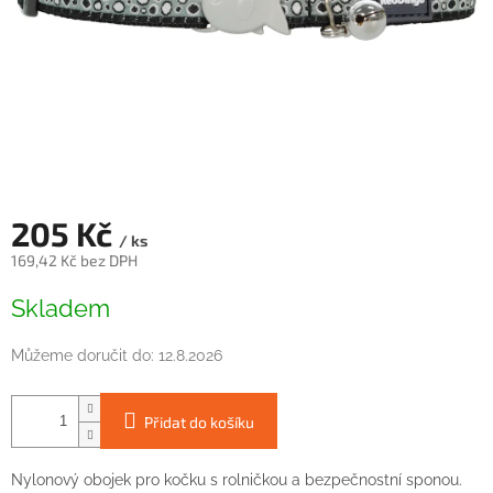
205 Kč
/ ks
169,42 Kč bez DPH
Měrná
Skladem
cena:
Můžeme doručit do:
12.8.2026
Přidat do košíku
Nylonový obojek pro kočku s rolničkou a bezpečnostní sponou.