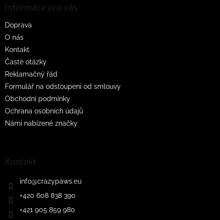
a
Informace pro vás
t
Doprava
í
O nás
Kontakt
Časté otázky
Reklamačný řád
Formulář na odstoupení od smlouvy
Obchodní podmínky
Ochrana osobních údajů
Námi nabízené značky
Kontakt
info
@
crazypaws.eu
+420 608 838 390
+421 905 859 980