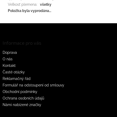
Veľkosť plemena
:
všetky
Položka byla vyprodána…
Z
á
p
a
Informace pro vás
t
Doprava
í
O nás
Kontakt
Časté otázky
Reklamačný řád
Formulář na odstoupení od smlouvy
Obchodní podmínky
Ochrana osobních údajů
Námi nabízené značky