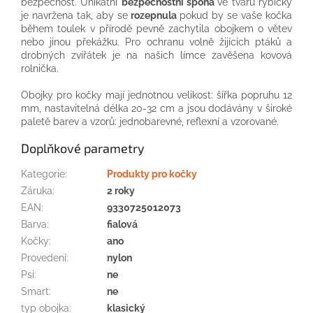
bezpečnost. Unikátní
bezpečnostní spona
ve tvaru rybičky
je navržena tak, aby se
rozepnula
pokud by se vaše kočka
během toulek v přírodě pevně zachytila obojkem o větev
nebo jinou překážku. Pro ochranu volně žijících ptáků a
drobných zvířátek je na našich límce zavěšena kovová
rolnička.
Obojky pro kočky mají jednotnou velikost: šířka popruhu 12
mm, nastavitelná délka 20-32 cm a jsou dodávány v široké
paletě barev a vzorů: jednobarevné, reflexní a vzorované.
Doplňkové parametry
Kategorie
:
Produkty pro kočky
Záruka
:
2 roky
EAN
:
9330725012073
Barva
:
fialová
Kočky
:
ano
Provedení
:
nylon
Psi
:
ne
Smart
:
ne
typ obojka
:
klasický