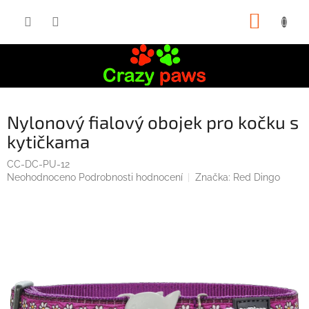
Přejít
NÁKUP
na
obsah
KOŠÍK
Nylonový fialový obojek pro kočku s
kytičkama
CC-DC-PU-12
Průměrné
Neohodnoceno
Podrobnosti hodnocení
Značka:
Red Dingo
hodnocení
produktu
je
0,0
z
5
hvězdiček.