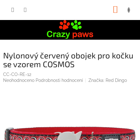
Přejít
NÁKUP
na
obsah
KOŠÍK
Nylonový červený obojek pro kočku
se vzorem COSMOS
CC-CO-RE-12
Průměrné
Neohodnoceno
Podrobnosti hodnocení
Značka:
Red Dingo
hodnocení
produktu
je
0,0
z
5
hvězdiček.