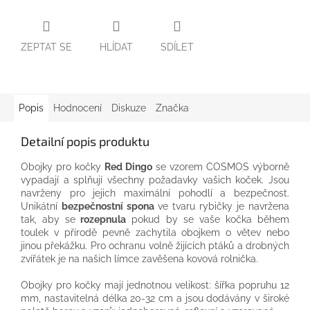
ZEPTAT SE
HLÍDAT
SDÍLET
Popis
Hodnocení
Diskuze
Značka
Detailní popis produktu
Obojky pro kočky
Red Dingo
se vzorem COSMOS výborně
vypadají a splňují všechny požadavky vašich koček. Jsou
navrženy pro jejich maximální pohodlí a bezpečnost.
Unikátní
bezpečnostní spona
ve tvaru rybičky je navržena
tak, aby se
rozepnula
pokud by se vaše kočka během
toulek v přírodě pevně zachytila obojkem o větev nebo
jinou překážku. Pro ochranu volně žijících ptáků a drobných
zvířátek je na našich límce zavěšena kovová rolnička.
Obojky pro kočky mají jednotnou velikost: šířka popruhu 12
mm, nastavitelná délka 20-32 cm a jsou dodávány v široké