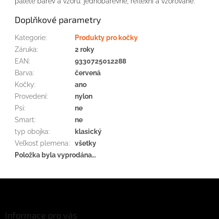
paletě barev a vzorů: jednobarevné, reflexní a vzorované.
Doplňkové parametry
Kategorie
:
Produkty pro kočky
Záruka
:
2 roky
EAN
:
9330725012288
Barva
:
červená
Kočky
:
ano
Provedení
:
nylon
Psi
:
ne
Smart
:
ne
typ obojka
:
klasický
Veľkosť plemena
:
všetky
Položka byla vyprodána…
Z
á
p
a
Informace pro vás