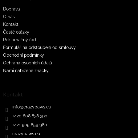
t
Doprava
í
O nás
Kontakt
Časté otázky
Reklamačný řád
Formulář na odstoupení od smlouvy
Obchodní podmínky
Ochrana osobních údajů
Námi nabízené značky
Kontakt
info
@
crazypaws.eu
+420 608 838 390
+421 905 859 980
crazypaws.eu