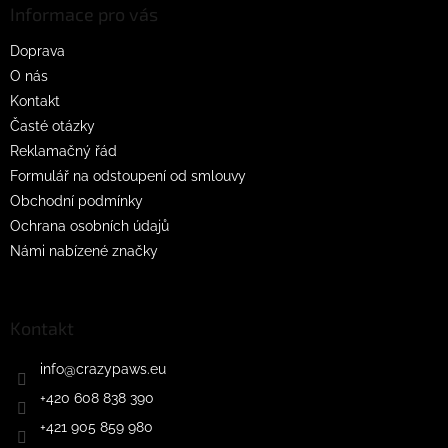
a
Informace pro vás
t
Doprava
í
O nás
Kontakt
Časté otázky
Reklamačný řád
Formulář na odstoupení od smlouvy
Obchodní podmínky
Ochrana osobních údajů
Námi nabízené značky
Kontakt
info
@
crazypaws.eu
+420 608 838 390
+421 905 859 980