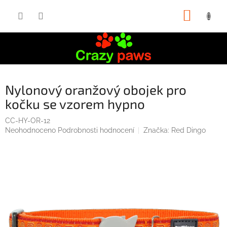
Přejít
NÁKUP
na
obsah
KOŠÍK
Nylonový oranžový obojek pro
kočku se vzorem hypno
CC-HY-OR-12
Průměrné
Neohodnoceno
Podrobnosti hodnocení
Značka:
Red Dingo
hodnocení
produktu
je
0,0
z
5
hvězdiček.