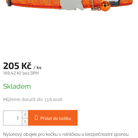
205 Kč
/ ks
169,42 Kč bez DPH
Měrná
Skladem
cena:
Můžeme doručit do:
13.8.2026
Přidat do košíku
Nylonový obojek pro kočku s rolničkou a bezpečnostní sponou.