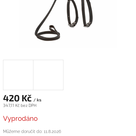
420 Kč
/ ks
347,11 Kč bez DPH
Měrná
Vyprodáno
cena:
Můžeme doručit do:
11.8.2026