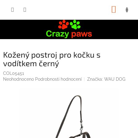
Přejít
NÁKUP
na
obsah
KOŠÍK
Kožený postroj pro kočku s
vodítkem černý
COL05451
Průměrné
Neohodnoceno
Podrobnosti hodnocení
Značka:
WAU DOG
hodnocení
produktu
je
0,0
z
5
hvězdiček.