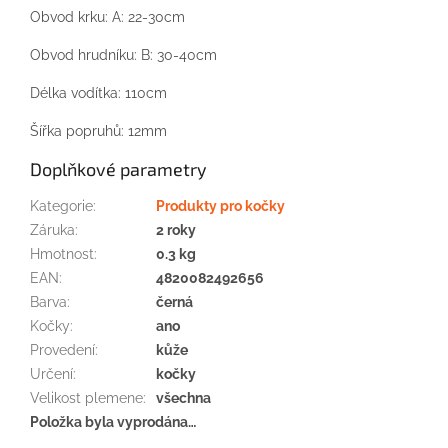
Obvod krku: A: 22-30cm
Obvod hrudníku: B: 30-40cm
Délka vodítka: 110cm
Šířka popruhů: 12mm
Doplňkové parametry
Kategorie
:
Produkty pro kočky
Záruka
:
2 roky
Hmotnost
:
0.3 kg
EAN
:
4820082492656
Barva
:
černá
Kočky
:
ano
Provedení
:
kůže
Určení
:
kočky
Velikost plemene
:
všechna
Položka byla vyprodána…