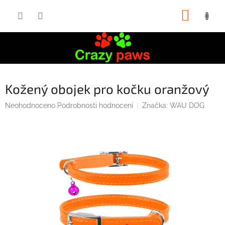
Přejít
NÁKUP
na
obsah
KOŠÍK
Kožený obojek pro kočku oranžový
Průměrné
Neohodnoceno
Podrobnosti hodnocení
Značka:
WAU DOG
hodnocení
produktu
je
0,0
z
5
hvězdiček.