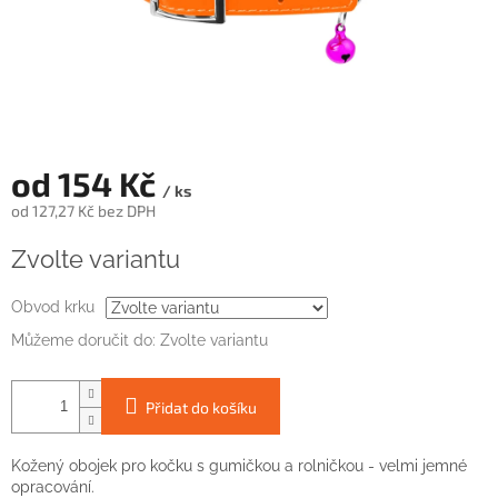
od
154 Kč
/ ks
od
127,27 Kč
bez DPH
Měrná
Zvolte variantu
cena:
Obvod krku
Můžeme doručit do:
Zvolte variantu
Přidat do košíku
Kožený obojek pro kočku s gumičkou a rolničkou - velmi jemné
opracování.