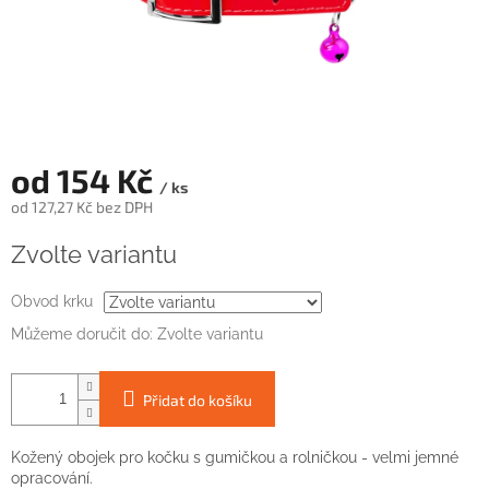
od
154 Kč
/ ks
od
127,27 Kč
bez DPH
Měrná
Zvolte variantu
cena:
Obvod krku
Můžeme doručit do:
Zvolte variantu
Přidat do košíku
Kožený obojek pro kočku s gumičkou a rolničkou - velmi jemné
opracování.