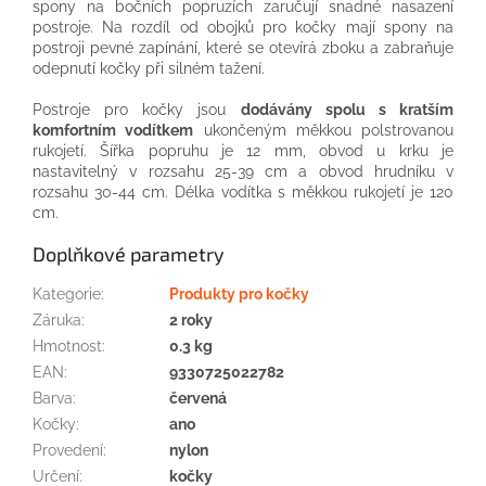
spony
na
bočních
popruzích
zaručují
snadné nasazení
postroje.
Na
rozdíl
od
obojků
pro
kočky mají
spony
na
postroji
pevné
zapínání
, které
se otevírá
zboku
a
zabraňuje
odepnutí
kočky
při silném
tažení
.
Postroje
pro kočky
jsou
dodávány
spolu
s kratším
komfortním
vodítkem
ukončeným
měkkou
polstrovanou
rukojetí
.
Šířka
popruhu
je
12
mm
,
obvod
u krku
je
nastavitelný
v
rozsahu
25-39
cm
a
obvod
hrudníku
v
rozsahu
30-44
cm
.
Délka
vodítka
s měkkou
rukojetí
je 120
cm
.
Doplňkové parametry
Kategorie
:
Produkty pro kočky
Záruka
:
2 roky
Hmotnost
:
0.3 kg
EAN
:
9330725022782
Barva
:
červená
Kočky
:
ano
Provedení
:
nylon
Určení
:
kočky