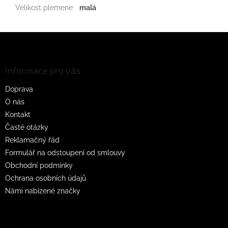
Velikost plemene
:
malá
Z
á
p
a
Informace pro vás
t
Doprava
í
O nás
Kontakt
Časté otázky
Reklamačný řád
Formulář na odstoupení od smlouvy
Obchodní podmínky
Ochrana osobních údajů
Námi nabízené značky