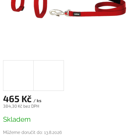
465 Kč
/ ks
384,30 Kč bez DPH
Měrná
Skladem
cena:
Můžeme doručit do:
13.8.2026