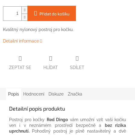
Přidat do košíku
Kvalitný nylonový postroj pro kočku.
Detailní informace
ZEPTAT SE
HLÍDAT
SDÍLET
Popis
Hodnocení
Diskuze
Značka
Detailní popis produktu
Postroj
pro
kočky
Red
Dingo
vám
umožní
vzít
vaši
kočku
ven
i v
neznámém prostředí
bezpečně
a
bez rizika
uprchnutí.
Pohodlný
postroj
je
plně nastavitelný
a
dvě