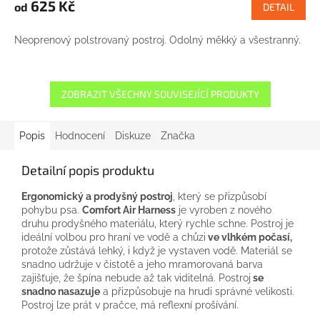
625 Kč
od
DETAIL
Neoprenový polstrovaný postroj. Odolný měkký a všestranný.
ZOBRAZIT VŠECHNY SOUVISEJÍCÍ PRODUKTY
Popis
Hodnocení
Diskuze
Značka
Detailní popis produktu
Ergonomický a prodyšný postroj
, který se přizpůsobí
pohybu psa.
Comfort Air Harness
je vyroben z nového
druhu prodyšného materiálu, který rychle schne. Postroj je
ideální volbou pro hraní ve vodě a chůzi
ve vlhkém počasí,
protože zůstává lehký, i když je vystaven vodě. Materiál se
snadno udržuje v čistotě a jeho mramorovaná barva
zajišťuje, že špína nebude až tak viditelná. Postroj
se
snadno nasazuje
a přizpůsobuje na hrudi správné velikosti.
Postroj lze prát v pračce, má reflexní prošívání.