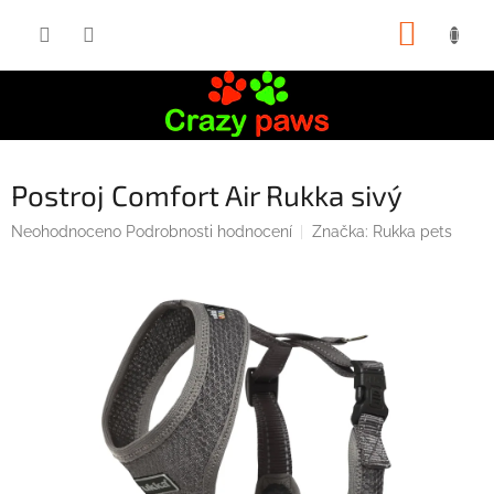
Přejít
NÁKUP
na
obsah
KOŠÍK
Postroj Comfort Air Rukka sivý
Průměrné
Neohodnoceno
Podrobnosti hodnocení
Značka:
Rukka pets
hodnocení
produktu
je
0,0
z
5
hvězdiček.