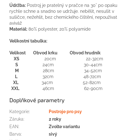
Údržba:
Postroj je pratelný v pračce na 30° po opaku
rychle schne a snadno se udržuje. nebělit, nesušit v
sušičce, nežehlit, bez chemického čištění, nepoužívat
aviváž
Materiál:
80% polyester, 20% polyamide
Velikostní tabulka:
Velikost Obvod krku Obvod hrudník
XS
20cm 22-32cm
S
24cm 30-44cm
M
28cm 34-52cm
L
32cm 48-72cm
XL
34cm 52-82cm
XXL
46cm 62-90cm
Doplňkové parametry
Kategorie
:
Postroje pro psy
Záruka
:
2 roky
EAN
:
Zvolte variantu
Barva
:
sivý