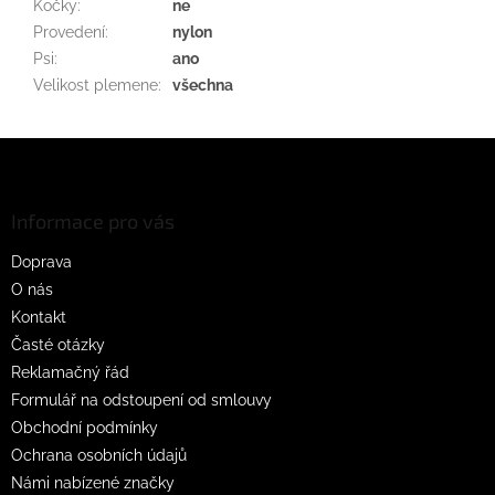
Kočky
:
ne
Provedení
:
nylon
Psi
:
ano
Velikost plemene
:
všechna
Z
á
p
a
Informace pro vás
t
Doprava
í
O nás
Kontakt
Časté otázky
Reklamačný řád
Formulář na odstoupení od smlouvy
Obchodní podmínky
Ochrana osobních údajů
Námi nabízené značky