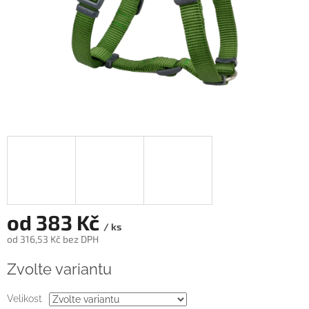
od
383 Kč
/ ks
od
316,53 Kč
bez DPH
Měrná
Zvolte variantu
cena:
Velikost