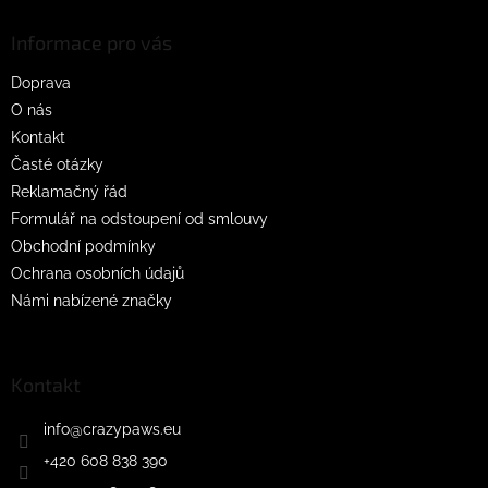
p
a
Informace pro vás
t
Doprava
í
O nás
Kontakt
Časté otázky
Reklamačný řád
Formulář na odstoupení od smlouvy
Obchodní podmínky
Ochrana osobních údajů
Námi nabízené značky
Kontakt
info
@
crazypaws.eu
+420 608 838 390