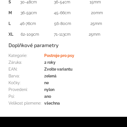
S
30-48cm 36-54cm 15mm
M
36-59cm 45-66cm 20mm
L
46-76cm 56-80cm 25mm
XL
62-109cm 71-113cm 25mm
Doplňkové parametry
Kategorie
:
Postroje pro psy
Záruka
:
2 roky
EAN
:
Zvolte variantu
Barva
:
zelená
Kočky
:
ne
Provedení
:
nylon
Psi
:
ano
Velikost plemene
:
všechna
Z
á