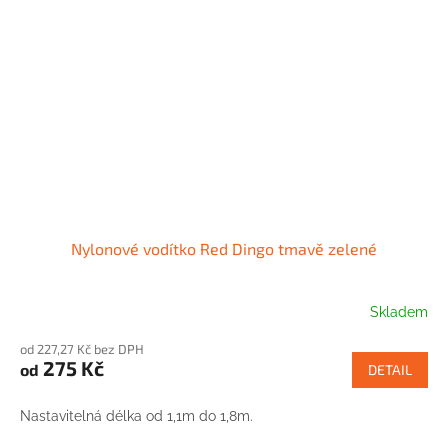
Nylonové vodítko Red Dingo tmavě zelené
Skladem
od 227,27 Kč bez DPH
275 Kč
od
DETAIL
Nastavitelná délka od 1,1m do 1,8m.