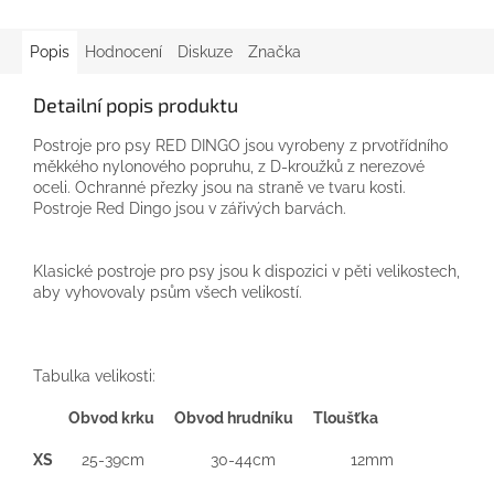
Popis
Hodnocení
Diskuze
Značka
Detailní popis produktu
Postroje pro psy RED DINGO jsou vyrobeny z prvotřídního
měkkého nylonového popruhu, z D-kroužků z nerezové
oceli. Ochranné přezky jsou na straně ve tvaru kosti.
Postroje
Red
Dingo
jsou
v
zářivých barvách.
Klasické postroje pro psy jsou k dispozici v pěti velikostech,
aby vyhovovaly psům všech velikostí.
Tabulka velikosti:
Obvod krku Obvod hrudníku Tloušťka
XS
25-39cm 30-44cm 12mm