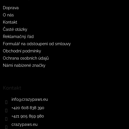
t
Doprava
í
O nás
Kontakt
Časté otázky
Reklamačný řád
Formulář na odstoupení od smlouvy
Obchodní podmínky
Ochrana osobních údajů
Námi nabízené značky
Kontakt
info
@
crazypaws.eu
+420 608 838 390
+421 905 859 980
crazypaws.eu