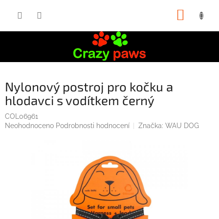
Přejít
NÁKUP
na
obsah
KOŠÍK
Nylonový postroj pro kočku a
hlodavci s vodítkem černý
COL06961
Průměrné
Neohodnoceno
Podrobnosti hodnocení
Značka:
WAU DOG
hodnocení
produktu
je
0,0
z
5
hvězdiček.