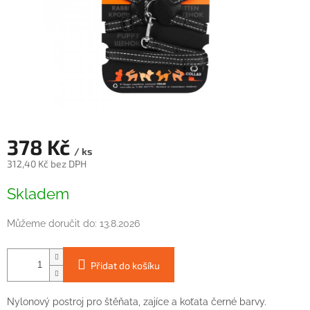
378 Kč
/ ks
312,40 Kč bez DPH
Měrná
Skladem
cena:
Můžeme doručit do:
13.8.2026
Přidat do košíku
Nylonový postroj pro štěňata, zajíce a koťata černé barvy.