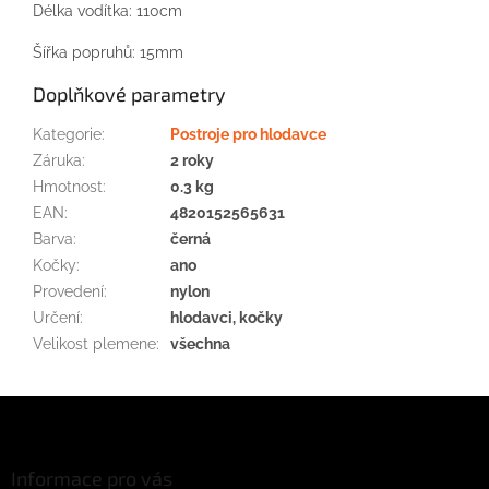
Délka vodítka: 110cm
Šířka popruhů: 15mm
Doplňkové parametry
Kategorie
:
Postroje pro hlodavce
Záruka
:
2 roky
Hmotnost
:
0.3 kg
EAN
:
4820152565631
Barva
:
černá
Kočky
:
ano
Provedení
:
nylon
Určení
:
hlodavci, kočky
Velikost plemene
:
všechna
Z
á
p
a
Informace pro vás