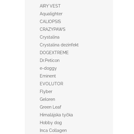
AIRY VEST
Aqualighter
CALIOPSIS
CRAZYPAWS
Crystalina
Crystalina dezinfekt
DOGEXTREME
Dr.Peticon
e-doggy
Eminent
EVOLUTOR
Flyber
Geloren
Green Leaf
Himalájska tyčka
Hobby dog
Inca Collagen