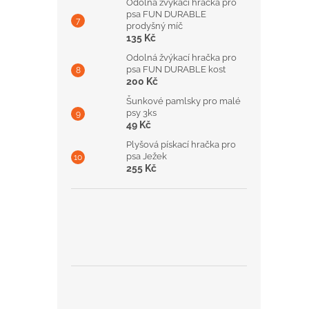
Odolná žvýkací hračka pro
psa FUN DURABLE
prodyšný míč
135 Kč
Odolná žvýkací hračka pro
psa FUN DURABLE kost
200 Kč
Šunkové pamlsky pro malé
psy 3ks
49 Kč
Plyšová pískací hračka pro
psa Ježek
255 Kč