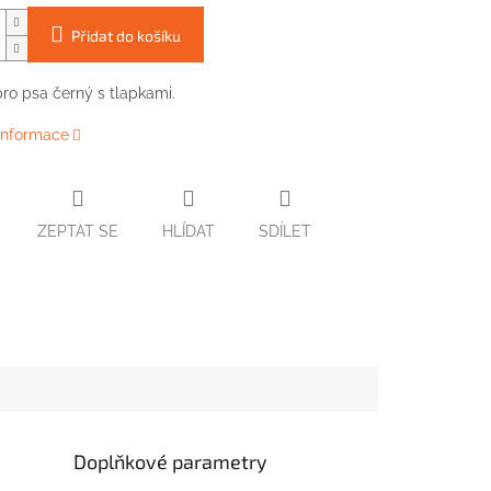
Přidat do košíku
pro psa
černý s
tlapkami
.
 informace
ZEPTAT SE
HLÍDAT
SDÍLET
Doplňkové parametry