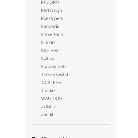
RECORD
Red Dingo
Rukka pets
Sandezia
Show Tech
Silinde
Star Pets
Suitical
Sunday pets
Thermoswitch
TICKLESS
Tracker
WAU DOG
ZU&LU
Zverlit