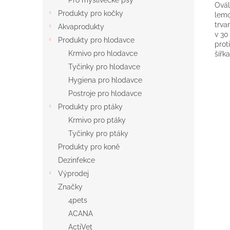
Pro myslivecké psy
Ová
Produkty pro kočky
lem
trva
Akvaprodukty
v
30
Produkty pro hlodavce
prot
Krmivo pro hlodavce
šířka
Tyčinky pro hlodavce
Hygiena pro hlodavce
Postroje pro hlodavce
Produkty pro ptáky
Krmivo pro ptáky
Tyčinky pro ptáky
Produkty pro koně
Dezinfekce
Výprodej
Značky
4pets
ACANA
ActiVet