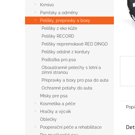
n
Krmivo
e
Pamlsky a odměny
l
Pelíšky, prepravky a boxy
Pelíšky z eko kůže
Pelíšky RECORD
Pelíšky nepremokavé RED DINGO
Pelíšky odolné z kordury
Podložka pro psa
Oboustranné pelechy s letní a
zimní stranou
Přepravky a boxy pro psa do auta
Ochranné potahy do auta
Misky pre psa
Kosmetika a péče
Popi
Hračky a výcvik
Oblečky
Det
Pooperační péče a rehabilitace