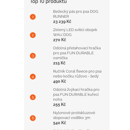
Top 10 produktů
Bežecký pás pro psa DOG
RUNNER
23 239 Kč
Zelený LED svítící obojek
WAU DOG
270 Kč
Odolná přetahovací hračka
pro psa FUN DURABLE
osmička
215 Kč
Ručník Coral fleece pro psa
nebo kočku růžovo - šedý
490 Kč
Odolná žvýkací hračka pro
psa FUN DURABLE kuřecí
noha
255 Kč
Nylonové protiskluzové
stopovací vodítko 3m
540 Kč