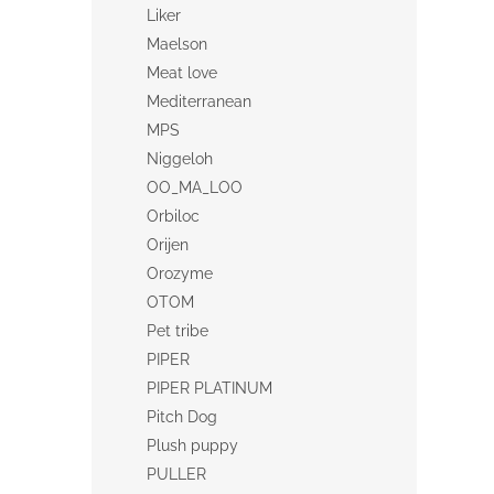
Liker
Maelson
Meat love
Mediterranean
MPS
Niggeloh
OO_MA_LOO
Orbiloc
Orijen
Orozyme
OTOM
Pet tribe
PIPER
PIPER PLATINUM
Pitch Dog
Plush puppy
PULLER