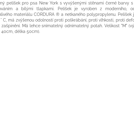
lný
pelíšek pro
psa
New
York
s
vyvýšenými
stěnami
černé barvy
s
ováním
a
bílými
tlapkami
.
Pelíšek
je vyroben
z
moderního
,
o
nlivého
materiálu
CORDURA ®
a
netkaného
polypropylenu.
Pelíšek
°
C
,
má
zvýšenou
odolností proti poškrábání
,
proti
vlhkosti
,
proti
def
i zašpinění
.
Má
lehce
snímatelný
odnímatelný potah
.
Velikost
"
M
"
(
v
40cm
, délka
50cm
)
.