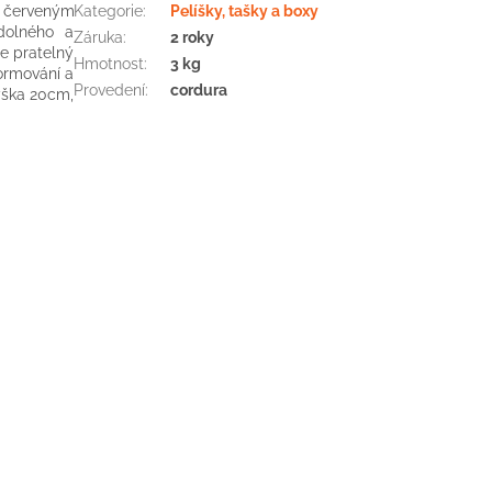
červeným
Kategorie
:
Pelíšky, tašky a boxy
dolného
a
Záruka
:
2 roky
je
pratelný
Hmotnost
:
3 kg
ormování
a
Provedení
:
cordura
ýška
20cm
,