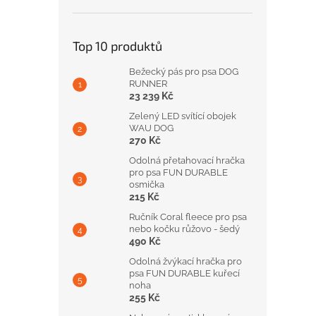
Top 10 produktů
Bežecký pás pro psa DOG
RUNNER
23 239 Kč
Zelený LED svítící obojek
WAU DOG
270 Kč
Odolná přetahovací hračka
pro psa FUN DURABLE
osmička
215 Kč
Ručník Coral fleece pro psa
nebo kočku růžovo - šedý
490 Kč
Odolná žvýkací hračka pro
psa FUN DURABLE kuřecí
noha
255 Kč