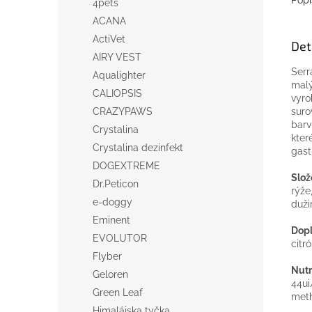
4pets
ACANA
ActiVet
Det
AIRY VEST
Ser
Aqualighter
malý
CALIOPSIS
vyro
suro
CRAZYPAWS
barv
Crystalina
kter
Crystalina dezinfekt
gast
DOGEXTREME
Slož
Dr.Peticon
rýže
e-doggy
duži
Eminent
Dopl
EVOLUTOR
citr
Flyber
Nutr
Geloren
44ui
Green Leaf
meth
Himalájska tyčka