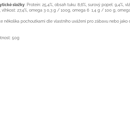
ytické složky
: Protein: 25,4%, obsah tuku: 8,6%, surový popel: 9,4%, vl
, vlhkost: 27,4%, omega 3 0,3 g / 100g, omega 6 1,4 g / 100 g, omega
e několika pochoutkami dle vlastního uvážení pro zábavu nebo jako
nost: 50g