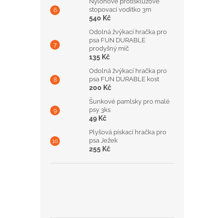
Nylonové protiskluzové
stopovací vodítko 3m
540 Kč
Odolná žvýkací hračka pro
psa FUN DURABLE
prodyšný míč
135 Kč
Odolná žvýkací hračka pro
psa FUN DURABLE kost
200 Kč
Šunkové pamlsky pro malé
psy 3ks
49 Kč
Plyšová pískací hračka pro
psa Ježek
255 Kč