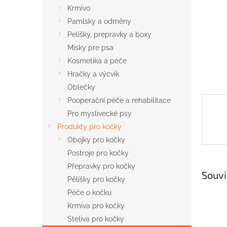
n
Krmivo
e
Pamlsky a odměny
l
Pelíšky, prepravky a boxy
Misky pre psa
Kosmetika a péče
Hračky a výcvik
Oblečky
Pooperační péče a rehabilitace
Pro myslivecké psy
Produkty pro kočky
Obojky pro kočky
Postroje pro kočky
Přepravky pro kočky
Souvi
Pělíšky pro kočky
Péče o kočku
Krmiva pro kočky
Steliva pro kočky