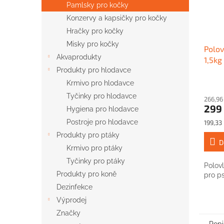
Pamlsky pro kočky
Konzervy a kapsičky pro kočky
Hračky pro kočky
Misky pro kočky
Polov
Akvaprodukty
1,5kg
Produkty pro hlodavce
Krmivo pro hlodavce
Tyčinky pro hlodavce
266,96
299
Hygiena pro hlodavce
Měrná
Postroje pro hlodavce
199,33 
cena:
Produkty pro ptáky
D
Krmivo pro ptáky
Tyčinky pro ptáky
Polov
Produkty pro koně
pro ps
Dezinfekce
Výprodej
Značky
Popi