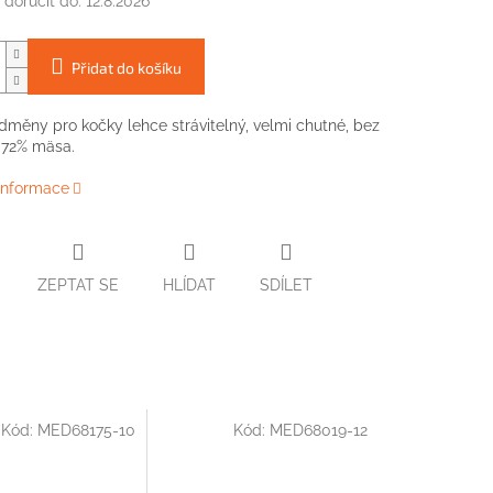
doručit do:
12.8.2026
Přidat do košíku
dměny
pro
kočky lehce strávitelný, velmi chutné, bez
 72% mäsa.
 informace
ZEPTAT SE
HLÍDAT
SDÍLET
Kód:
MED68175-10
Kód:
MED68019-12