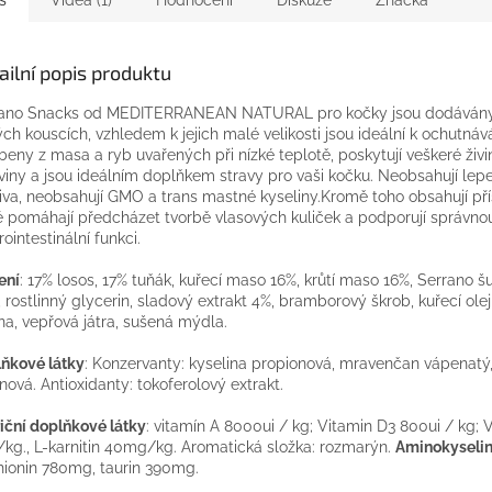
ailní popis produktu
rano Snacks od MEDITERRANEAN NATURAL pro kočky jsou dodávány
ch kouscích, vzhledem k jejich malé velikosti jsou ideální k ochutnáv
beny z masa a ryb uvařených při nízké teplotě, poskytují veškeré živi
viny a jsou ideálním doplňkem stravy pro vaši kočku. Neobsahují lep
iva, neobsahují GMO a trans mastné kyseliny.Kromě toho obsahují pří
é pomáhají předcházet tvorbě vlasových kuliček a podporují správno
rointestinální funkci.
ení
: 17% losos, 17% tuňák, kuřecí maso 16%, krůtí maso 16%, Serrano š
, rostlinný glycerin, sladový extrakt 4%, bramborový škrob, kuřecí olej
na, vepřová játra, sušená mýdla.
ňkové látky
: Konzervanty: kyselina propionová, mravenčan vápenatý,
ónová. Antioxidanty: tokoferolový extrakt.
iční doplňkové látky
: vitamín A 8000ui / kg; Vitamin D3 800ui / kg; 
/kg., L-karnitin 40mg/kg. Aromatická složka: rozmarýn.
Aminokyseli
ionin 780mg, taurin 390mg.