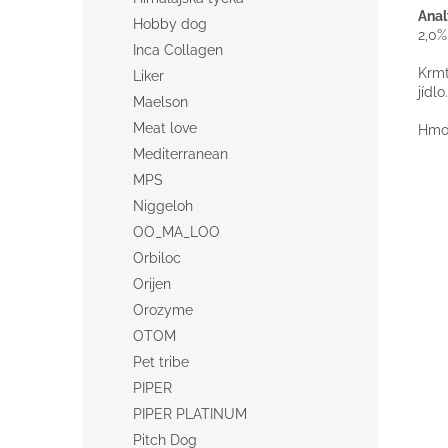
Anal
Hobby dog
2,0%
Inca Collagen
Krmt
Liker
jídlo.
Maelson
Meat love
Hmot
Mediterranean
MPS
Niggeloh
OO_MA_LOO
Orbiloc
Orijen
Orozyme
OTOM
Pet tribe
PIPER
PIPER PLATINUM
Pitch Dog