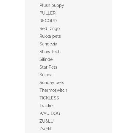
Plush puppy
PULLER
RECORD
Red Dingo
Rukka pets
Sandezia
Show Tech
Silinde
Star Pets
Suitical
Sunday pets
Thermoswitch
TICKLESS
Tracker
WAU DOG
ZU&LU
Zverlit