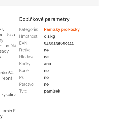
Doplňkové parametry
 v
Kategorie
:
Pamlsky pro kočky
ání. Jsou
Hmotnost
:
0.1 kg
ny
EAN
:
8430235680111
ek, umělá
Fretka
:
ne
sady,
u
Hlodavci
:
ne
Kočky
:
ano
Koně
:
ne
unka 6%,
Psi
:
ne
, řepná
Ptactvo
:
ne
Typ
:
pamlsek
 kyselina
Vitamin E
ny
: