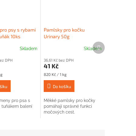
pro psy s rybami
Pamlsky pro kočku
uňák 10ks
Urinary 50g
Další
Skladem
Skladem
produkt
bez DPH
36,61 Kč bez DPH
41 Kč
Měrná
kg
820 Kč / 1 kg
cena:
šíku
Do košíku
meny pro psa s
Měkké pamlsky pro kočky
 tuňákem balení
pomáhají správné funkci
močových cest.