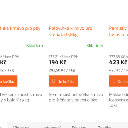
lhké krmivo pro psy
Polovlhké krmivo pro
Pamlsky 
štěňata 0,8kg
losos a t
Skladem
Skladem
 Kč bez DPH
173,21 Kč bez DPH
377,68 Kč 
 Kč
194 Kč
423 Kč
Měrná
Měrná
Kč / 1 kg
242,50 Kč / 1 kg
423 Kč / 1 
cena:
cena:
o košíku
Do košíku
Do ko
lhké semi-moist krmivo
Semi-moist polovlhká krmivo
Měkké od
y v balení 1,5kg
pro štěňata v balení 0,8kg
lososem a
10ks.
s
Videa (1)
Hodnocení
Diskuze
Značka