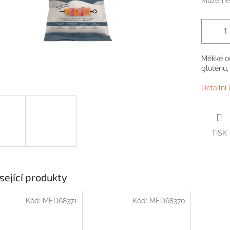
Můžeme 
Měkké
o
gluténu,
Detailní
TISK
sející produkty
Kód:
MED68371
Kód:
MED68370