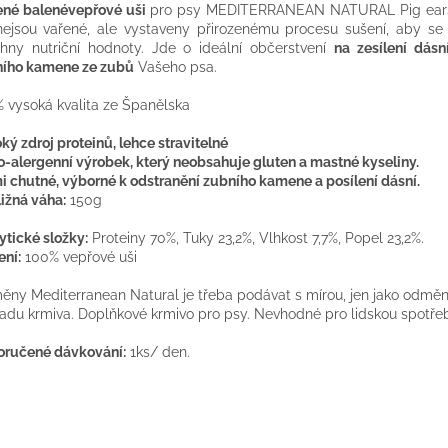
ené
balené
vepřové
uši
pro
psy
MEDITERRANEAN
NATURAL
Pig
ear
nejsou
vařené
, ale
vystaveny
přirozenému
procesu sušení
,
aby
se
hny nutriční
hodnoty
.
Jde
o
ideální
občerstvení
na
zesílení
dásn
ního kamene
ze zubů
Vašeho
psa
.
%
vysoká
kvalita
ze Španělska
oký
zdroj
proteinů
, lehce stravitelné
o
-
alergenní
výrobek, který
neobsahuje
gluten
a
mastné
kyseliny
.
i chutné
, výborné
k odstranění
zubního kamene
a
posílení
dásní
.
ližná
váha
:
150g
ytické složky
:
Proteiny
70
%
,
Tuky
23,2
%
,
Vlhkost
7,7
%
,
Popel
23,2
%
.
ení
:
100
%
vepřové
uši
ěny
Mediterranean
Natural
je
třeba
podávat
s
mírou
,
jen
jako odmě
radu
krmiva.
Doplňkové krmivo pro
psy
.
Nevhodné
pro lidskou spotře
oručené
dávkování
:
1ks
/
den.