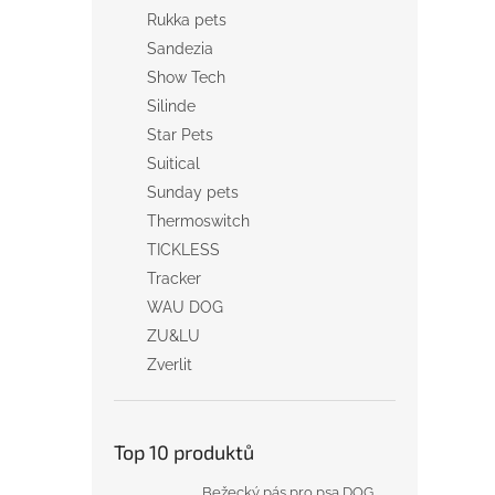
Rukka pets
Sandezia
Show Tech
Silinde
Star Pets
Suitical
Sunday pets
Thermoswitch
TICKLESS
Tracker
WAU DOG
ZU&LU
Zverlit
Top 10 produktů
Bežecký pás pro psa DOG