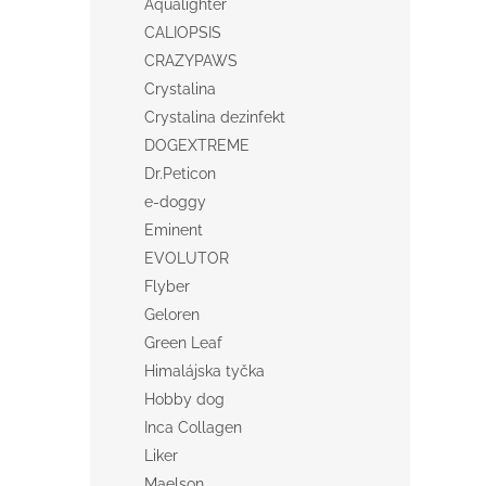
Aqualighter
CALIOPSIS
CRAZYPAWS
Crystalina
Crystalina dezinfekt
DOGEXTREME
Dr.Peticon
e-doggy
Eminent
EVOLUTOR
Flyber
Geloren
Green Leaf
Himalájska tyčka
Hobby dog
Inca Collagen
Liker
Maelson