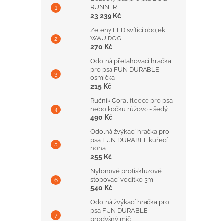
RUNNER
23 239 Kč
Zelený LED svítící obojek
WAU DOG
270 Kč
Odolná přetahovací hračka
pro psa FUN DURABLE
osmička
215 Kč
Ručník Coral fleece pro psa
nebo kočku růžovo - šedý
490 Kč
Odolná žvýkací hračka pro
psa FUN DURABLE kuřecí
noha
255 Kč
Nylonové protiskluzové
stopovací vodítko 3m
540 Kč
Odolná žvýkací hračka pro
psa FUN DURABLE
prodyšný míč