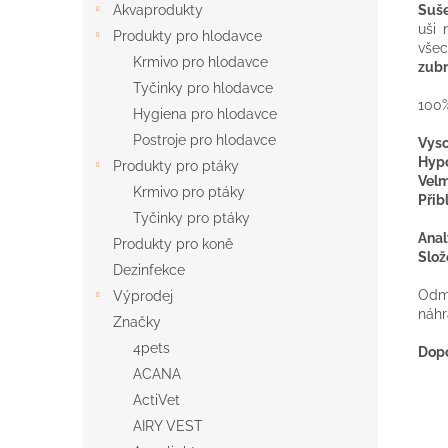
Suš
Akvaprodukty
uši
Produkty pro hlodavce
všec
Krmivo pro hlodavce
zub
Tyčinky pro hlodavce
100
Hygiena pro hlodavce
Postroje pro hlodavce
Vys
Hyp
Produkty pro ptáky
Velm
Krmivo pro ptáky
Přib
Tyčinky pro ptáky
Anal
Produkty pro koně
Slož
Dezinfekce
Odm
Výprodej
náh
Značky
4pets
Dop
ACANA
ActiVet
AIRY VEST