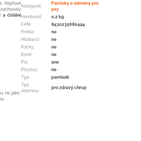
s
.
Vepřové
Pamlsky a odměny pro
Kategorie
:
 zachovaly
psy
í
a
čištění
Hmotnost
:
0.2 kg
EAN
:
8430235680494
Fretka
:
ne
Hlodavci
:
ne
Kočky
:
ne
Koně
:
ne
Psi
:
ano
Ptactvo
:
ne
Typ
:
pamlsek
Typ
pro zdravý chrup
vitamínu
:
nu
, ne jako
bu.