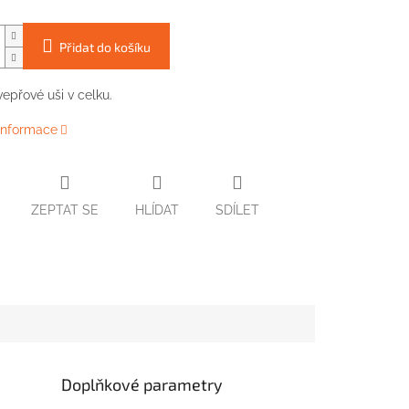
Přidat do košíku
vepřové
uši
v celku.
 informace
ZEPTAT SE
HLÍDAT
SDÍLET
Doplňkové parametry