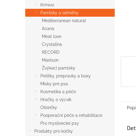
n
Krmivo
e
Pamlsky a odměny
l
Mediterranean natural
Acana
Meat love
Crystalina
RECORD
Maelson
Žvýkací pamlsky
Pelíšky, prepravky a boxy
Misky pre psa
Kosmetika a péče
Hračky a výcvik
Oblečky
Popi
Pooperační péče a rehabilitace
Pro myslivecké psy
Det
Produkty pro kočky