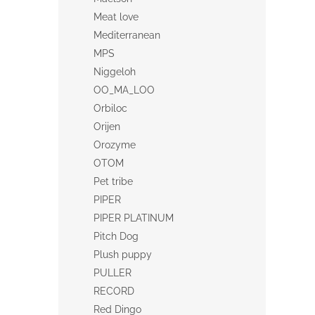
Meat love
Mediterranean
MPS
Niggeloh
OO_MA_LOO
Orbiloc
Orijen
Orozyme
OTOM
Pet tribe
PIPER
PIPER PLATINUM
Pitch Dog
Plush puppy
PULLER
RECORD
Red Dingo