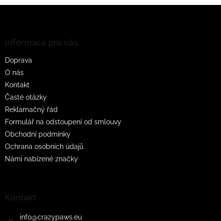
Z
á
p
a
Informace pro vás
t
Doprava
í
O nás
Kontakt
Časté otázky
Reklamačný řád
Formulář na odstoupení od smlouvy
Obchodní podmínky
Ochrana osobních údajů
Námi nabízené značky
Kontakt
info
@
crazypaws.eu