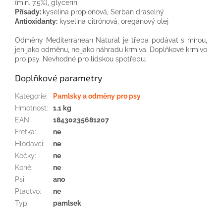
(min
.
7,5
%
)
, glycerin
.
Přísady:
kyselina
propionová
,
Serban
draselný
Antioxidanty
:
kyselina
citrónová,
oregánový
olej
Odměny
Mediterranean
Natural
je
třeba
podávat
s
mírou
,
jen
jako odměnu
,
ne
jako
náhradu
krmiva.
Doplňkové
krmivo
pro psy
.
Nevhodné
pro lidskou spotřebu.
Doplňkové parametry
Kategorie
:
Pamlsky a odměny pro psy
Hmotnost
:
1.1 kg
EAN
:
18430235681207
Fretka
:
ne
Hlodavci
:
ne
Kočky
:
ne
Koně
:
ne
Psi
:
ano
Ptactvo
:
ne
Typ
:
pamlsek