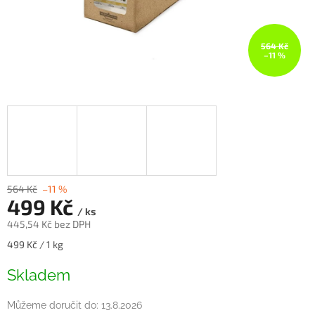
564 Kč
–11 %
564 Kč
–11 %
499 Kč
/ ks
445,54 Kč bez DPH
Měrná
499 Kč / 1 kg
cena:
Skladem
Můžeme doručit do:
13.8.2026