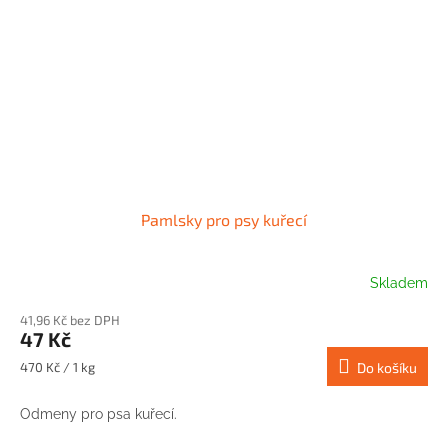
Pamlsky pro psy kuřecí
Skladem
41,96 Kč bez DPH
47 Kč
Měrná
470 Kč / 1 kg
Do košíku
cena:
Odmeny pro psa kuřecí.