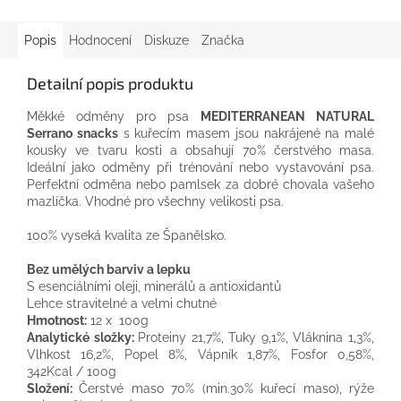
Popis
Hodnocení
Diskuze
Značka
Detailní popis produktu
Měkké
odměny
pro
psa
MEDITERRANEAN
NATURAL
Serrano
snacks
s
kuřecím
masem
jsou
nakrájené
na malé
kousky
ve tvaru
kosti
a
obsahují
70
%
čerstvého
masa
.
Ideální jako
odměny
při trénování
nebo
vystavování
psa
.
Perfektní
odměna nebo
pamlsek
za
dobré
chovala
vašeho
mazlíčka
.
Vhodné
pro
všechny velikosti
psa
.
100
%
vyseká
kvalita
ze
Španělsko
.
Bez
umělých barviv
a
lepku
S
esenciálními oleji
,
minerálů a antioxidantů
Lehce stravitelné
a
velmi
chutné
Hm
otnost:
12 x
100g
Analytické složky
:
Proteiny
21,7
%
,
Tuky
9,1
%
,
Vláknina
1,3
%
,
Vlhkost
16,2
%
,
Popel
8
%
,
Vápník
1,87
%
,
Fosfor
0,58
%
,
342Kcal
/ 100g
Složení
:
Čerstvé
mas
o
70
%
(
min.30
%
kuřecí
maso
)
, rýže