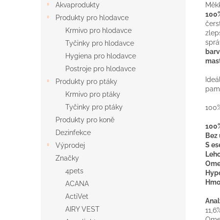
Měk
Akvaprodukty
100%
Produkty pro hlodavce
čers
Krmivo pro hlodavce
zlep
sprá
Tyčinky pro hlodavce
barv
Hygiena pro hlodavce
mast
Postroje pro hlodavce
Ideá
Produkty pro ptáky
paml
Krmivo pro ptáky
Tyčinky pro ptáky
100%
Produkty pro koně
100%
Dezinfekce
Bez 
S es
Výprodej
Lehc
Značky
Omeg
4pets
Hypo
Hmot
ACANA
ActiVet
Anal
AIRY VEST
11,6
Omeg