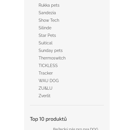
Rukka pets
Sandezia
Show Tech
Silinde
Star Pets
Suitical
Sunday pets
Thermoswitch
TICKLESS
Tracker
WAU DOG
ZU&LU
Zverlit
Top 10 produktů
Bežecký pás pro psa DOG