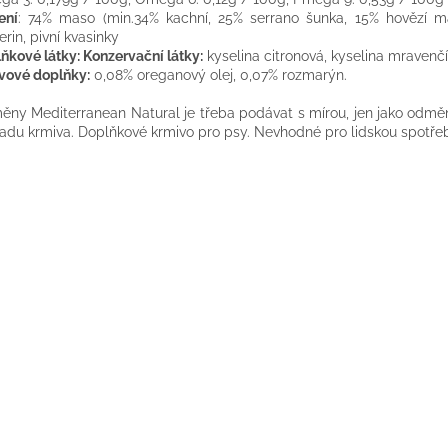
ení
: 74% maso (min.34% kachní, 25% serrano šunka, 15% hovězí ma
erin, pivní kvasinky
ňkové látky: Konzervační látky:
kyselina citronová, kyselina mravenčí
vové doplňky:
0,08% oreganový olej, 0,07% rozmarýn.
ny Mediterranean Natural je třeba podávat s mírou, jen jako odměn
adu krmiva. Doplňkové krmivo pro psy. Nevhodné pro lidskou spotře