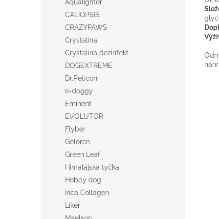
Aqualighter
Slož
CALIOPSIS
glyc
Dopl
CRAZYPAWS
Výži
Crystalina
Crystalina dezinfekt
Odmě
náhr
DOGEXTREME
Dr.Peticon
e-doggy
Eminent
EVOLUTOR
Flyber
Geloren
Green Leaf
Himalájska tyčka
Hobby dog
Inca Collagen
Liker
Maelson