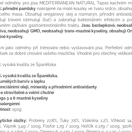
ké odměny pro psa MEDITERRANEAN NATURAL Tapas kachním m
 přírodní pamlsky
nakrájené na malé kousky ve tvaru srdce, obsahuj
tvého masa. Obsahují oregánový olej a rozmarýn, přírodní antioxida
šují trávení (stimulují žluč) a zabraňují bakteriálním infekcím a p
vném zažívání gastrointestinálního traktu.
Jsou bezlepkové, neobsa
iva, neobsahují GMO, neobsahují trans-mastné kyseliny, obsahují O
né kyseliny.
lní jako odměny při trénování nebo vystavování psa. Perfektní o
sek za dobré chování vašeho mazlíčka. Vhodné pro všechny velikost
 vysoká kvalita ze Španělska.
 vysoká kvalita ze Španělska.
umělých barviv a lepku
enciálními oleji, minerály a přírodními antioxidanty
e stravitelné a velmi chutné
a 3 a 6 mastné kyseliny
alergenní
nost:
150g
ytické složky:
Proteiny 27,8%, Tuky 7,6%, Vláknina 1,2%, Vlhkost 14
%, Vápník 3,4g / 100g, Fosfor 1,7g / 100g, Hořčík 0,17g / 100g, 320K
a 3: 0,179g / 100g, Omega 6: 0,12g / 100g, Pmega 9: 0,53g / 100g