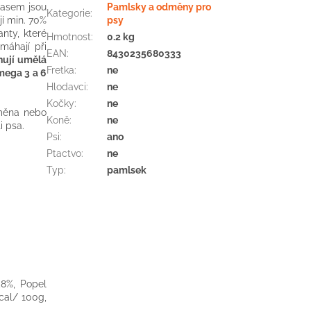
asem jsou
Pamlsky a odměny pro
Kategorie
:
í min. 70%
psy
nty, které
Hmotnost
:
0.2 kg
omáhají při
EAN
:
8430235680333
hují umělá
Fretka
:
ne
mega 3 a 6
Hlodavci
:
ne
Kočky
:
ne
dměna nebo
Koně
:
ne
i psa.
Psi
:
ano
Ptactvo
:
ne
Typ
:
pamlsek
,8%, Popel
cal/ 100g,