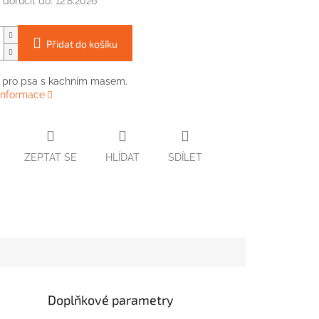
doručit do:
12.8.2026
Přidat do košíku
pro psa s kachním masem.
 informace
ZEPTAT SE
HLÍDAT
SDÍLET
Doplňkové parametry