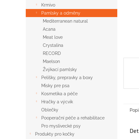
n
Krmivo
e
Pamlsky a odměny
l
Mediterranean natural
Acana
Meat love
Crystalina
RECORD
Maelson
Žvýkací pamlsky
Pelíšky, prepravky a boxy
Misky pre psa
Kosmetika a péče
Hračky a výcvik
Oblečky
Popi
Pooperační péče a rehabilitace
Pro myslivecké psy
Det
Produkty pro kočky