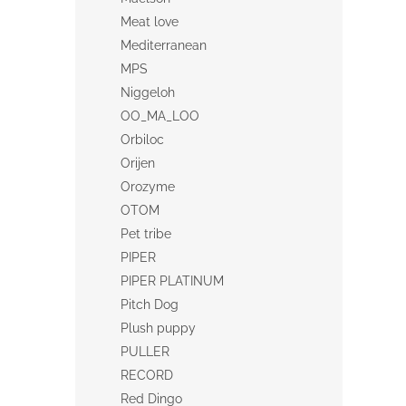
Meat love
Mediterranean
MPS
Niggeloh
OO_MA_LOO
Orbiloc
Orijen
Orozyme
OTOM
Pet tribe
PIPER
PIPER PLATINUM
Pitch Dog
Plush puppy
PULLER
RECORD
Red Dingo