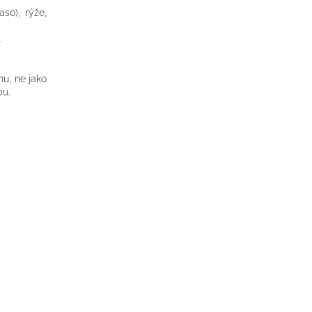
so), rýže,
.
u, ne jako
bu.