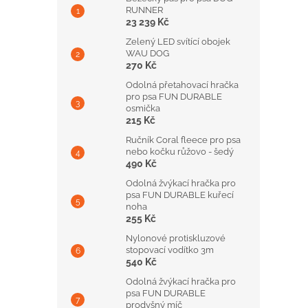
RUNNER
23 239 Kč
Zelený LED svítící obojek
WAU DOG
270 Kč
Odolná přetahovací hračka
pro psa FUN DURABLE
osmička
215 Kč
Ručník Coral fleece pro psa
nebo kočku růžovo - šedý
490 Kč
Odolná žvýkací hračka pro
psa FUN DURABLE kuřecí
noha
255 Kč
Nylonové protiskluzové
stopovací vodítko 3m
540 Kč
Odolná žvýkací hračka pro
psa FUN DURABLE
prodyšný míč